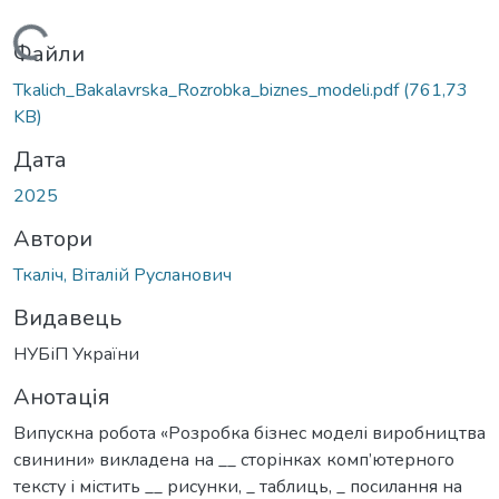
Вантажиться...
Файли
Tkalich_Bakalavrska_Rozrobka_biznes_modeli.pdf
(761,73
KB)
Дата
2025
Автори
Ткаліч, Віталій Русланович
Видавець
НУБіП України
Анотація
Випускна робота «Розробка бізнес моделі виробництва
свинини» викладена на __ сторінках комп’ютерного
тексту і містить __ рисунки, _ таблиць, _ посилання на