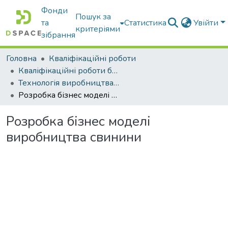
Фонди
Пошук за
та
Статистика
Увійти
критеріями
зібрання
Головна
Кваліфікаційні роботи
Кваліфікаційні роботи бакалаврів
Технологія виробництва і переробки продукції тваринництва
Розробка бізнес моделі виробництва свинини
Розробка бізнес моделі
виробництва свинини