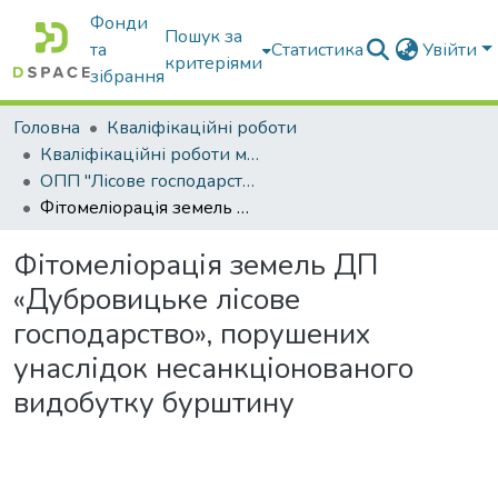
Фонди
Пошук за
та
Статистика
Увійти
критеріями
зібрання
Головна
Кваліфікаційні роботи
Кваліфікаційні роботи магістрів
ОПП "Лісове господарство"
Фітомеліорація земель ДП «Дубровицьке лісове господарство», порушених унаслідок несанкціонованого видобутку бурштину
Фітомеліорація земель ДП
«Дубровицьке лісове
господарство», порушених
унаслідок несанкціонованого
видобутку бурштину