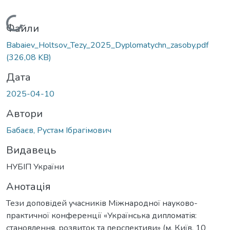
Вантажиться...
Файли
Babaiev_Holtsov_Tezy_2025_Dyplomatychn_zasoby.pdf
(326,08 KB)
Дата
2025-04-10
Автори
Бабаєв, Рустам Ібрагімович
Видавець
НУБІП України
Анотація
Тези доповідей учасників Міжнародної науково-
практичної конференції «Українська дипломатія:
становлення, розвиток та перспективи» (м. Київ, 10