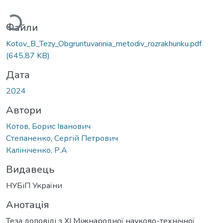
ажиться...
Файли
Kotov_B_Tezy_Obgruntuvannia_metodiv_rozrakhunku.pdf
(645,87 KB)
Дата
2024
Автори
Котов, Борис Іванович
Степаненко, Сергій Петрович
Калініченко, Р.А
Видавець
НУБіП України
Анотація
Теза доповіді з ХІ Міжнародної науково-технічної