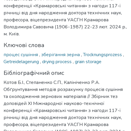
конференції «Крамаровські читання» з нагоди 117-ї
річниці від дня народження доктора технічних наук,
професора, віцепрезидента УАСГН Крамарова
Володимира Савовича (1906-1987) 22-23 лют. 2024 р.,
м. Київ.
Ключові слова
процес сушіння
,
зберігання зерна
,
Trocknungsprozess
,
Getreidelagerung
,
drying process
,
grain storage
Бібліографічний опис
Котов Б.І., Степаненко С.П., Калініченко Р.А.
Обґрунтування методів розрахунку процесів сушіння
та охолодження зернових матеріалів // Збірник тез
доповідей ХI Міжнародної науково-технічної
конференції «Крамаровські читання» з нагоди 117-ї
річниці від дня народження доктора технічних наук,
професора, віцепрезидента УАСГН Крамарова