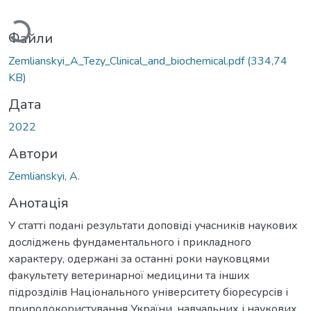
ажиться...
Файли
Zemlianskyi_A_Tezy_Clinical_and_biochemical.pdf
(334,74
KB)
Дата
2022
Автори
Zemlianskyi, A.
Анотація
У статті подані результати доповіді учасників наукових
досліджень фундаментального і прикладного
характеру, одержані за останні роки науковцями
факультету ветеринарної медицини та інших
підрозділів Національного університету біоресурсів і
природокористування України, навчальних і наукових