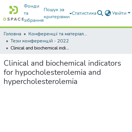
Фонди
Пошук за
та
Статистика
Увійти
критеріями
зібрання
Головна
Конференції та матеріали конференцій
Тези конференцій - 2022
Clinical and biochemical indicators for hypocholesterolemia and hypercholesterolemia
Clinical and biochemical indicators
for hypocholesterolemia and
hypercholesterolemia