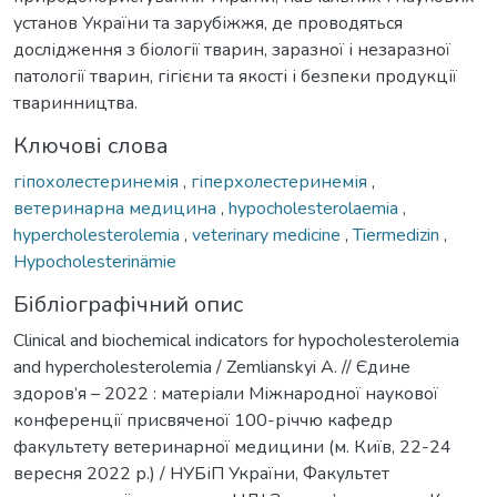
установ України та зарубіжжя, де проводяться
дослідження з біології тварин, заразної і незаразної
патології тварин, гігієни та якості і безпеки продукції
тваринництва.
Ключові слова
гіпохолестеринемія
,
гіперхолестеринемія
,
ветеринарна медицина
,
hypocholesterolaemia
,
hypercholesterolemia
,
veterinary medicine
,
Tiermedizin
,
Hypocholesterinämie
Бібліографічний опис
Clinical and biochemical indicators for hypocholesterolemia
and hypercholesterolemia / Zemlianskyi A. // Єдине
здоров’я – 2022 : матеріали Міжнародної наукової
конференції присвяченої 100-річчю кафедр
факультету ветеринарної медицини (м. Київ, 22-24
вересня 2022 р.) / НУБіП України, Факультет