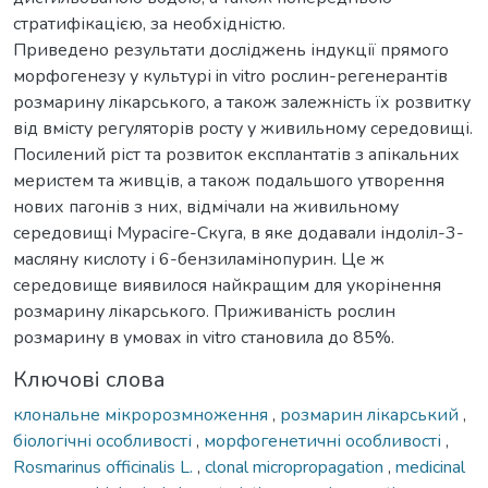
стратифікацією, за необхідністю.
Приведено результати досліджень індукції прямого
морфогенезу у культурі in vitro рослин-регенерантів
розмарину лікарського, а також залежність їх розвитку
від вмісту регуляторів росту у живильному середовищі.
Посилений ріст та розвиток експлантатів з апікальних
меристем та живців, а також подальшого утворення
нових пагонів з них, відмічали на живильному
середовищі Мурасіге-Скуга, в яке додавали індоліл-3-
масляну кислоту і 6-бензиламінопурин. Це ж
середовище виявилося найкращим для укорінення
розмарину лікарського. Приживаність рослин
розмарину в умовах in vitro становила до 85%.
Ключові слова
клональне мікророзмноження
,
розмарин лікарський
,
біологічні особливості
,
морфогенетичні особливості
,
Rosmarinus officinalis L.
,
clonal micropropagation
,
medicinal