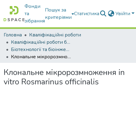
Фонди
Пошук за
та
Статистика
Увійти
критеріями
зібрання
Головна
Кваліфікаційні роботи
Кваліфікаційні роботи бакалаврів
Біотехнології та біоінженерія
Клональне мікророзмноження in vitro Rosmarinus officinalis
Клональне мікророзмноження in
vitro Rosmarinus officinalis