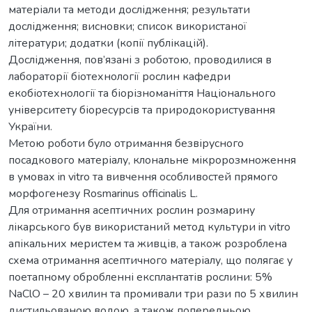
матеріали та методи дослідження; результати
дослідження; висновки; список використаної
літератури; додатки (копії публікацій).
Дослідження, пов’язані з роботою, проводилися в
лабораторії біотехнології рослин кафедри
екобіотехнології та біорізноманіття Національного
університету біоресурсів та природокористування
України.
Метою роботи було отримання безвірусного
посадкового матеріалу, клональне мікророзмноження
в умовах in vitro та вивчення особливостей прямого
морфогенезу Rosmarinus officinalis L.
Для отримання асептичних рослин розмарину
лікарського був використаний метод культури in vitro
апікальних меристем та живців, а також розроблена
схема отримання асептичного матеріалу, що полягає у
поетапному обробленні експлантатів рослини: 5%
NaClO – 20 хвилин та промивали три рази по 5 хвилин
дистильованою водою, а також попередньою