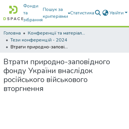
Фонди
Пошук за
та
Статистика
Увійти
критеріями
зібрання
Головна
Конференції та матеріали конференцій
Тези конференцій - 2024
Втрати природно-заповідного фонду України внаслідок російського військового вторгнення
Втрати природно-заповідного
фонду України внаслідок
російського військового
вторгнення