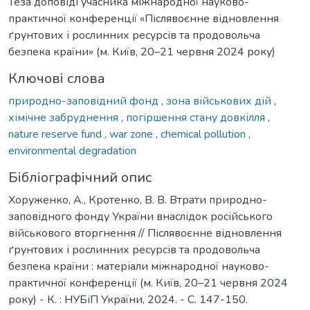
Теза доповіді учасника міжнародної науково-
практичної конференції «Післявоєнне відновлення
ґрунтових і рослинних ресурсів та продовольча
безпека країни» (м. Київ, 20–21 червня 2024 року)
Ключові слова
природно-заповідний фонд
,
зона військових дій
,
хімічне забруднення
,
погіршення стану довкілля
,
nature reserve fund
,
war zone
,
chemical pollution
,
environmental degradation
Бібліографічний опис
Хоруженко, А., Кротенко, В. В. Втрати природно-
заповідного фонду України внаслідок російського
військового вторгнення // Післявоєнне відновлення
ґрунтових і рослинних ресурсів та продовольча
безпека країни : матеріали міжнародної науково-
практичної конференції (м. Київ, 20–21 червня 2024
року) - К. : НУБіП України, 2024. - С. 147-150.