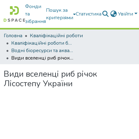
Фонди
Пошук за
та
Статистика
Увійти
критеріями
зібрання
Головна
Кваліфікаційні роботи
Кваліфікаційні роботи бакалаврів
Водні біоресурси та аквакультура
Види вселенці риб річок Лісостепу України
Види вселенці риб річок
Лісостепу України