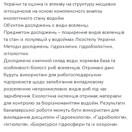
України та оцінка їх впливу на структуру місцевих
іхтіоценозів на основі комплексного аналізу
екологічного стану водойм.
Об’єктом досліджень є види вселенці.
Предметом досліджень – поширення видів вселенців
та стан їх популяцій у водоймах Лісостепу України.
Методи досліджень: гідрохімічні, гідробіологічні,
іхтіологічні.
Досліджено хімічний склад води, кормова база та
особливості біології риб вселенців. Отримані дані
будуть використані для рибогосподарських
підприємств щодо запобігання випадковому
розселенню непромислових видів риб під час
зариблення. Екологічна інспекція отримає матеріали
для контролю за біорізноманіттям водойм. Результати
бакалаврської роботи можуть бути використані для
викладання дисциплін «Гідроекологія», «Гідробіологія»,
«Іхтіологія», «Біоресурси гідросфери та їх охорона».