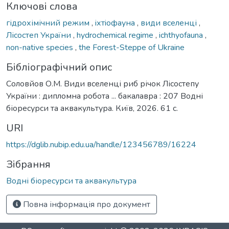
Ключові слова
гідрохімічний режим
,
iхтiофaунa
,
види вселенці
,
Лісостеп України
,
hydrochemical regime
,
ichthyofauna
,
non-native species
,
the Forest-Steppe of Ukraine
Бібліографічний опис
Соловйов О.М. Види вселенці риб річок Лісостепу
України : дипломна робота ... бакалавра : 207 Водні
біоресурси та аквакультура. Київ, 2026. 61 с.
URI
https://dglib.nubip.edu.ua/handle/123456789/16224
Зібрання
Водні біоресурси та аквакультура
Повна інформація про документ