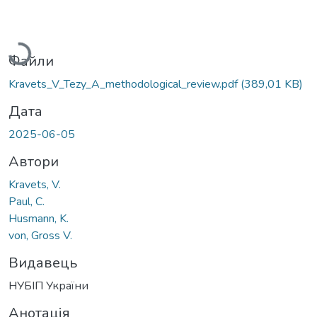
Вантажиться...
Файли
Kravets_V_Tezy_A_methodological_review.pdf
(389,01 KB)
Дата
2025-06-05
Автори
Kravets, V.
Paul, C.
Husmann, K.
von, Gross V.
Видавець
НУБІП України
Анотація