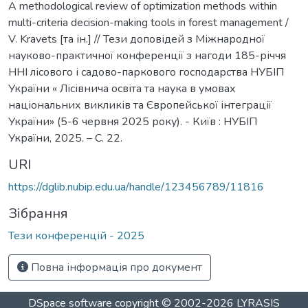
A methodological review of optimization methods within
multi-criteria decision-making tools in forest management /
V. Kravets [та ін.] // Тези доповідей з Міжнародної
науково-практичної конференції з нагоди 185-річчя
ННІ лісового і садово-паркового господарства НУБІП
України « Лісівнича освіта та наука в умовах
національних викликів та Європейської інтеграції
України» (5-6 червня 2025 року). - Київ : НУБІП
України, 2025. – С. 22.
URI
https://dglib.nubip.edu.ua/handle/123456789/11816
Зібрання
Тези конференцій - 2025
Повна інформація про документ
DSpace software
copyright © 2002-2026
LYRASIS