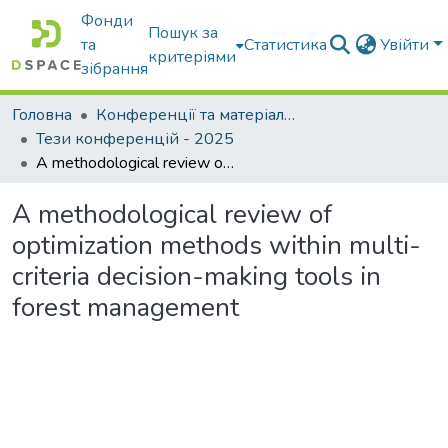
Фонди
Пошук за
та
Статистика
Увійти
критеріями
зібрання
Головна
Конференції та матеріали конференцій
Тези конференцій - 2025
A methodological review of optimization methods within multi-criteria decision-making tools in forest management
A methodological review of
optimization methods within multi-
criteria decision-making tools in
forest management