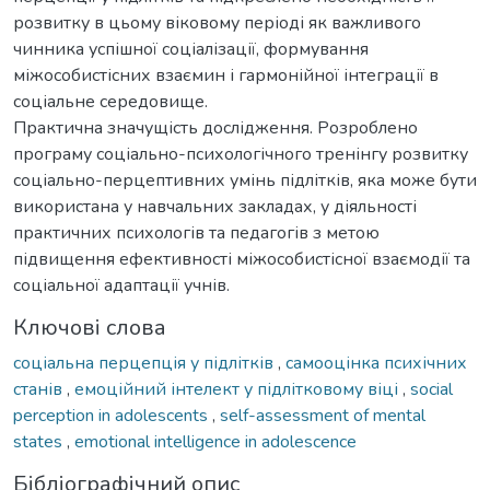
розвитку в цьому віковому періоді як важливого
чинника успішної соціалізації, формування
міжособистісних взаємин і гармонійної інтеграції в
соціальне середовище.
Практична значущість дослідження. Розроблено
програму соціально-психологічного тренінгу розвитку
соціально-перцептивних умінь підлітків, яка може бути
використана у навчальних закладах, у діяльності
практичних психологів та педагогів з метою
підвищення ефективності міжособистісної взаємодії та
соціальної адаптації учнів.
Ключові слова
соціальна перцепція у підлітків
,
самооцінка психічних
станів
,
емоційний інтелект у підлітковому віці
,
social
perception in adolescents
,
self-assessment of mental
states
,
emotional intelligence in adolescence
Бібліографічний опис