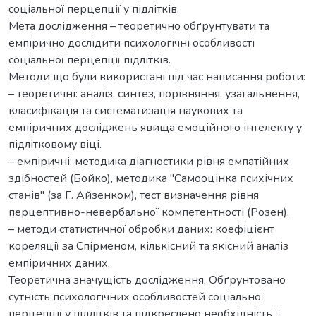
соціальної перцепції у підлітків.
Мета дослідження – теоретично обґрунтувати та
емпірично дослідити психологічні особливості
соціальної перцепції підлітків.
Методи що були використані під час написання роботи:
– теоретичні: аналіз, синтез, порівняння, узагальнення,
класифікація та систематизація наукових та
емпіричних досліджень явища емоційного інтелекту у
підлітковому віці.
– емпіричні: методика діагностики рівня емпатійних
здібностей (Бойко), методика "Самооцінка психічних
станів" (за Г. Айзенком), тест визначення рівня
перцептивно-невербальної компетентності (Розен),
– методи статистичної обробки даних: коефіцієнт
кореляції за Спірменом, кількісний та якісний аналіз
емпіричних даних.
Теоретична значущість дослідження. Обґрунтовано
сутність психологічних особливостей соціальної
перцепції у підлітків та підкреслено необхідність її