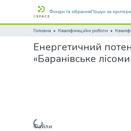
Фонди та зібрання
Пошук за критері
Головна
Кваліфікаційні роботи
Енергетичний потенц
«Баранівське лісоми
Файли