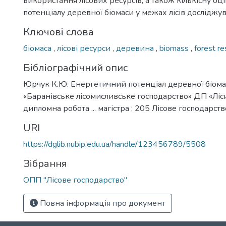
використання лісових ресурсів, а також кількісну о
потенціалу деревної біомаси у межах лісів досліджува
Ключові слова
біомаса
,
лісові ресурси
,
деревина
,
biomass
,
forest r
Бібліографічний опис
Юрчук К.Ю. Енергетичний потенціал деревної біомаси
«Баранівське лісомисливське господарство» ДП «Ліси
дипломна робота ... магістра : 205 Лісове господарство
URI
https://dglib.nubip.edu.ua/handle/123456789/5508
Зібрання
ОПП "Лісове господарство"
Повна інформація про документ