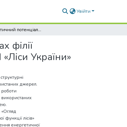
Увійти
Енергетичний потенціал деревної біомаси у лісах філії «Баранівське лісомисливське господарство» ДП «Ліси України»
х філії
 «Ліси України»
 структурні
ористаних джерел.
т роботи
к використаних
ею.
и «Огляд
 функції лісів»
ення енергетичної