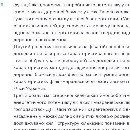
36
функції лісів, зокрема її виробничого потенціалу у в
енергетичної деревної біомаси у лісах. Також охоп
сучасного стану розвитку лісової біоенергетики в Ук
різних активностей, що сприяють ширшому впров
відновлювальної енергетики на основі твердих виді
деревного походження.
Другий розділ магістерської кваліфікаційної робот
дослідження та коротка характеристика дослідної фі
стисле обґрунтування вибору об’єкту дослідження, 
характеристику методів дослідження енергетичного
деревної біомаси у лісах філії, кліматичні умови регі
характеристику філії «Баранівське лісомисливське 
«Ліси України».
Третій розділ магістерської кваліфікаційної роботи «
енергетичного потенціалу лісів філії «Баранівське л
господарство» ДП «Ліси України» характеризує лісі
насаджень у межах ділянок вкритих лісовою рослин
досліджуваної філії, структуру кількісних показникі