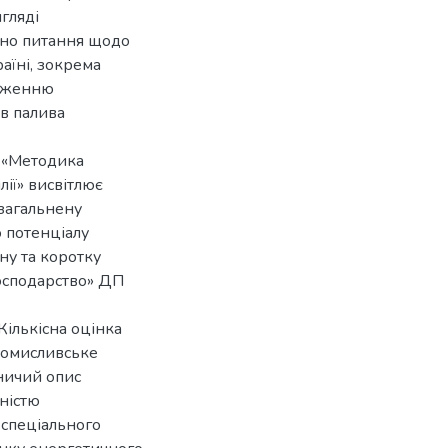
игляді
лено питання щодо
раїні, зокрема
адженню
в палива
и «Методика
лії» висвітлює
узагальнену
 потенціалу
ону та коротку
господарство» ДП
Кількісна оцінка
ісомисливське
вничий опис
ністю
в спеціального