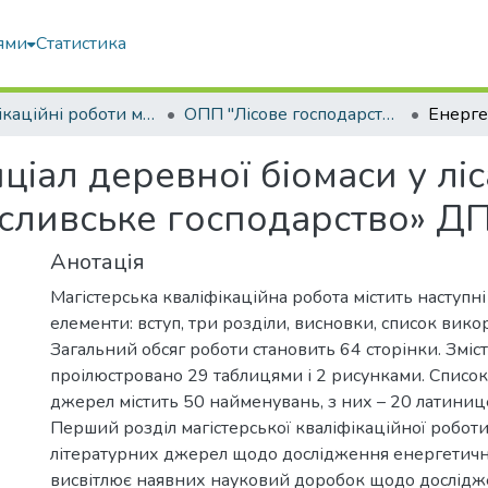
ями
Статистика
Кваліфікаційні роботи магістрів
ОПП "Лісове господарство"
іал деревної біомаси у ліса
сливське господарство» ДП
Анотація
Магістерська кваліфікаційна робота містить наступні
елементи: вступ, три розділи, висновки, список вик
Загальний обсяг роботи становить 64 сторінки. Зміс
проілюстровано 29 таблицями і 2 рисунками. Списо
джерел містить 50 найменувань, з них – 20 латиниц
Перший розділ магістерської кваліфікаційної робот
літературних джерел щодо дослідження енергетичної
висвітлює наявних науковий доробок щодо дослідж