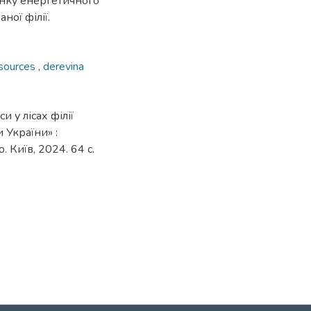
цінку енергетичного
ної філії.
esources
,
derevina
 у лісах філії
 України» :
. Київ, 2024. 64 с.