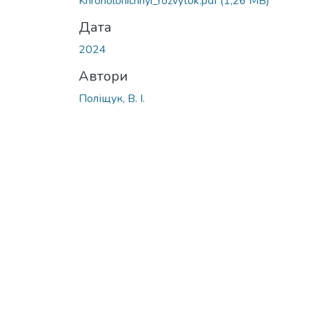
Khronolohichnyi_rozvytok.pdf
(1,26 MB)
Дата
2024
Автори
Поліщук, В. І.