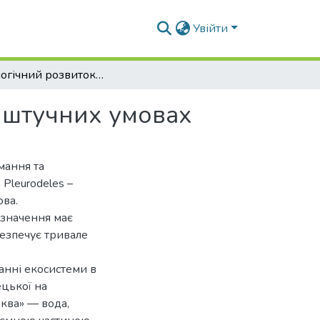
Увійти
Хронологічний розвиток ребристого тритона в штучних умовах
 штучних умовах
мання та
Pleurodeles –
ова.
 значення має
езпечує тривале
ванні екосистеми в
ецької на
аква» — вода,