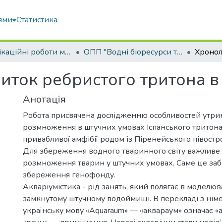
ями
Статистика
Кваліфікаційні роботи магістрів
ОПП "Водні біоресурси та аквакультура"
иток ребристого тритона в
Анотація
Робота присвячена дослідженню особливостей утри
розмноження в штучних умовах Іспанського тритона 
привабливої амфібії родом із Піренейського півостр
Для збереження водного тваринного світу важливе
розмноження тварин у штучних умовах. Саме це заб
збереження генофонду.
Акваріумістика - рід занять, який полягає в моделю
замкнутому штучному водоймищі. В перекладі з нім
українську мову «Aquaraum» — «аквараум» означає «