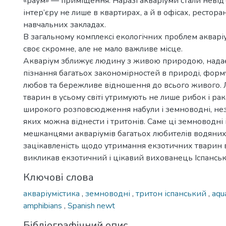
«раум» — приміщення. Наразі акваріуми стали неві
інтер’єру не лише в квартирах, а й в офісах, ресторан
навчальних закладах.
В загальному комплексі екологічних проблем акварі
своє скромне, але не мало важливе місце.
Акваріум зближує людину з живою природою, нада
пізнання багатьох закономірностей в природі, форму
любов та бережливе відношення до всього живого.
тварин в усьому світі утримують не лише рибок і ра
широкого розповсюдження набули і земноводні, нез
яких можна віднести і тритонів. Саме ці земноводні 
мешканцями акваріумів багатьох любителів водяних
зацікавленість щодо утримання екзотичних тварин 
викликав екзотичний і цікавий вихованець Іспанськ
Ключові слова
акваріумістика
,
земноводні
,
тритон іспанський
,
aqu
amphibians
,
Spanish newt
Бібліографічний опис