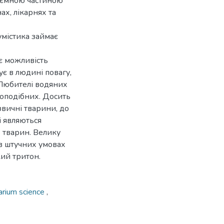
д’ємною частиною
ах, лікарнях та
умістика займає
є можливість
є в людині повагу,
 Любителі водяних
коподібних. Досить
вичні тварини, до
і являються
 тварин. Велику
в штучних умовах
ий тритон.
arium science
,