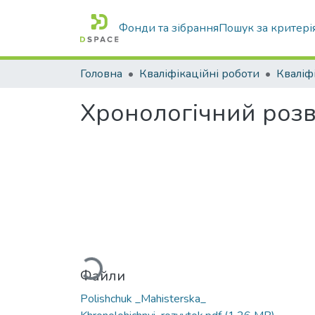
Фонди та зібрання
Пошук за критері
Головна
Кваліфікаційні роботи
Хронологічний розв
Вантажиться...
Файли
Polishchuk _Mahisterska_