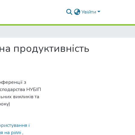
Увійти
 на продуктивність
нференції з
осподарства НУБІП
льних викликів та
року)
ристування і
я на ріллі
,