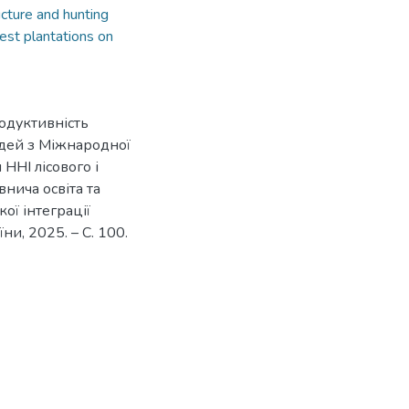
cture and hunting
rest plantations on
родуктивність
овідей з Міжнародної
ННІ лісового і
нича освіта та
ої інтеграції
ни, 2025. – С. 100.