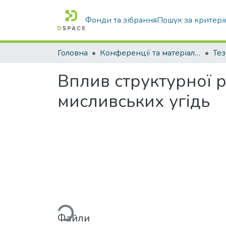
Фонди та зібрання
Пошук за критері
Головна
Конференції та матеріали конференцій
Тез
Вплив структурної р
мисливських угідь
Вантажиться...
Файли