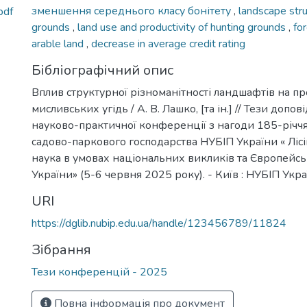
зменшення середнього класу бонітету
,
landscape stru
pdf
grounds
,
land use and productivity of hunting grounds
,
fo
arable land
,
decrease in average credit rating
Бібліографічний опис
Вплив структурної різноманітності ландшафтів на п
мисливських угідь / А. В. Лашко, [та ін.] // Тези доп
науково-практичної конференції з нагоди 185-річчя 
садово-паркового господарства НУБІП України « Лісів
наука в умовах національних викликів та Європейськ
України» (5-6 червня 2025 року). - Київ : НУБІП Украї
URI
https://dglib.nubip.edu.ua/handle/123456789/11824
Зібрання
Тези конференцій - 2025
Повна інформація про документ