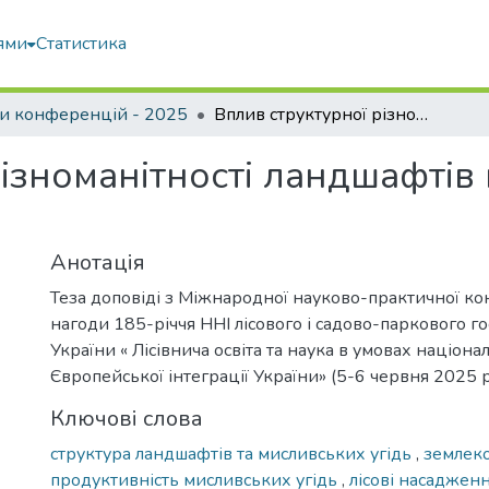
ями
Статистика
и конференцій - 2025
Вплив структурної різноманітності ландшафтів на продуктивність мисливських угідь
ізноманітності ландшафтів
Анотація
Теза доповіді з Міжнародної науково-практичної ко
нагоди 185-річчя ННІ лісового і садово-паркового г
України « Лісівнича освіта та наука в умовах націона
Європейської інтеграції України» (5-6 червня 2025 
Ключові слова
структура ландшафтів та мисливських угідь
,
землеко
продуктивність мисливських угідь
,
лісові насадженн