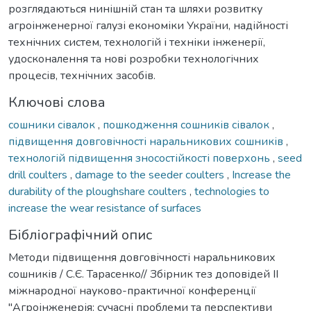
розглядаються нинішній стан та шляхи розвитку
агроінженерної галузі економіки України, надійності
технічних систем, технологій і техніки інженерії,
удосконалення та нові розробки технологічних
процесів, технічних засобів.
Ключові слова
сошники сівалок
,
пошкодження сошників сівалок
,
підвищення довговічності наральникових сошників
,
технологій підвищення зносостійкості поверхонь
,
seed
drill coulters
,
damage to the seeder coulters
,
Increase the
durability of the ploughshare coulters
,
technologies to
increase the wear resistance of surfaces
Бібліографічний опис
Методи підвищення довговічності наральникових
сошників / С.Є. Тарасенко// Збірник тез доповідей ІІ
міжнародної науково-практичної конференції
"Агроінженерія: сучасні проблеми та перспективи