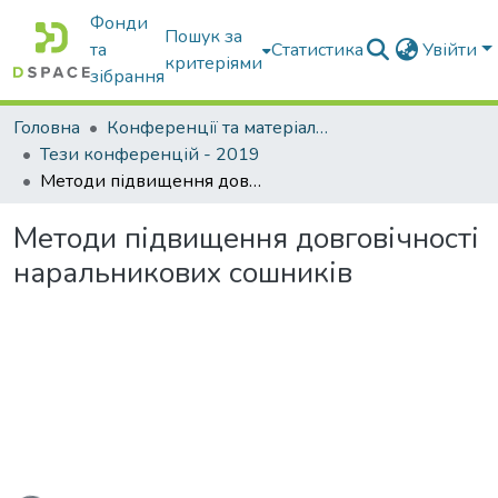
Фонди
Пошук за
та
Статистика
Увійти
критеріями
зібрання
Головна
Конференції та матеріали конференцій
Тези конференцій - 2019
Методи підвищення довговічності наральникових сошників
Методи підвищення довговічності
наральникових сошників