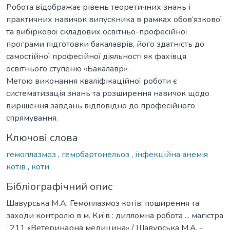
Робота відображає рівень теоретичних знань і
практичних навичок випускника в рамках обов’язкової
та вибіркової складових освітньо-професійної
програми підготовки бакалаврів, його здатність до
самостійної професійної діяльності як фахівця
освітнього ступеню «Бакалавр».
Метою виконання кваліфікаційної роботи є
систематизація знань та розширення навичок щодо
вирішення завдань відповідно до професійного
спрямування.
Ключові слова
гемоплазмоз
,
гемобартонельоз
,
інфекційна анемія
котів
,
коти
Бібліографічний опис
Шавурська М.А. Гемоплазмоз котів: поширення та
заходи контролю в м. Київ : дипломна робота ... магістра
: 211 «Ветеринарна медицина» / Шавурська М.А. -