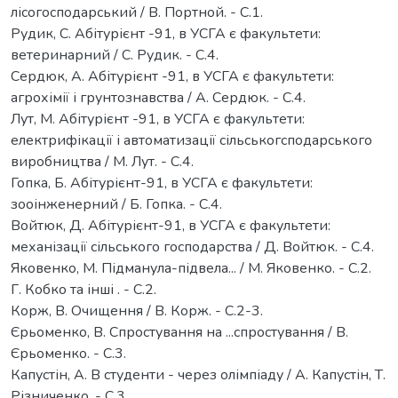
лісогосподарський / В. Портной. - С.1.
Рудик, С. Абітурієнт -91, в УСГА є факультети:
ветеринарний / С. Рудик. - С.4.
Сердюк, А. Абітурієнт -91, в УСГА є факультети:
агрохімії і грунтознавства / А. Сердюк. - С.4.
Лут, М. Абітурієнт -91, в УСГА є факультети:
електрифікації і автоматизації сільськогсподарського
виробництва / М. Лут. - С.4.
Гопка, Б. Абітурієнт-91, в УСГА є факультети:
зооінженерний / Б. Гопка. - С.4.
Войтюк, Д. Абітурієнт-91, в УСГА є факультети:
механізації сільського господарства / Д. Войтюк. - С.4.
Яковенко, М. Підманула-підвела... / М. Яковенко. - С.2.
Г. Кобко та інші . - С.2.
Корж, В. Очищення / В. Корж. - С.2-3.
Єрьоменко, В. Спростування на ...спростування / В.
Єрьоменко. - С.3.
Капустін, А. В студенти - через олімпіаду / А. Капустін, Т.
Різниченко. - С.3.