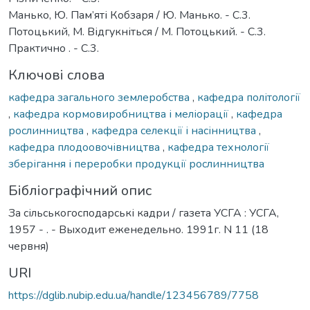
Манько, Ю. Пам’яті Кобзаря / Ю. Манько. - С.3.
Потоцький, М. Відгукніться / М. Потоцький. - С.3.
Практично . - С.3.
Ключові слова
кафедра загального землеробства
,
кафедра політології
,
кафедра кормовиробництва і меліорації
,
кафедра
рослинництва
,
кафедра селекції і насінництва
,
кафедра плодоовочівництва
,
кафедра технології
зберігання і переробки продукції рослинництва
Бібліографічний опис
За сільськогосподарські кадри / газета УСГА : УСГА,
1957 - . - Выходит еженедельно. 1991г. N 11 (18
червня)
URI
https://dglib.nubip.edu.ua/handle/123456789/7758