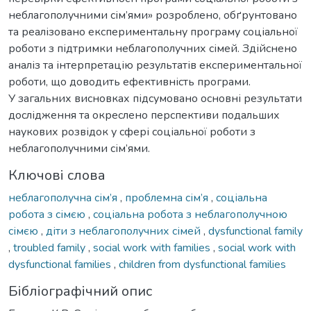
неблагополучними сім’ями» розроблено, обґрунтовано
та реалізовано експериментальну програму соціальної
роботи з підтримки неблагополучних сімей. Здійснено
аналіз та інтерпретацію результатів експериментальної
роботи, що доводить ефективність програми.
У загальних висновках підсумовано основні результати
дослідження та окреслено перспективи подальших
наукових розвідок у сфері соціальної роботи з
неблагополучними сім’ями.
Ключові слова
неблагополучна сім’я
,
проблемна сім’я
,
соціальна
робота з сімєю
,
соціальна робота з неблагополучною
сімєю
,
діти з неблагополучних сімей
,
dysfunctional family
,
troubled family
,
social work with families
,
social work with
dysfunctional families
,
children from dysfunctional families
Бібліографічний опис