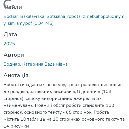
Вантажиться...
Файли
Bodnar_Bakalavrska_Sotsialna_robota_z_neblahopoluchnym
y_sim’iamy.pdf
(1,34 MB)
Дата
2025
Автори
Боднар, Катерина Вадимівна
Анотація
Робота складається зі вступу, трьох розділів, висновків
до розділів, загальних висновків, 8 додатків (108
сторінок), списку використаних джерел із 57
найменувань. Повний обсяг роботи становить 108
сторінок, основного тексту - 65 сторінок. Робота
містить 10 таблиць на 10 сторінках основного тексту та
14 рисунки.