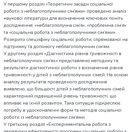
У першому розділі «Теоретичні засади соціальної
роботи з неблагополучними сім’ями» проведено аналіз
наукової літератури для визначення ключових поніть
дослідження: «неблагополучна сім’я», «проблемна сім’я»
та «соціальна робота з неблагополучними сім’ями».
Розкрито специфіку соціальної роботи, спрямованої на
підтримку та допомогу неблагополучним сім’ям.
У другому розділі «Діагностика рівнів тривожності в
неблагополучних сім’ях» представлено методику та
результати діагностичної роботи з визначення рівнів
тривожності у дітей з неблагополучних сімей. На основі
аналізу результатів проведеного дослідження
виявлено, що більшості дітей з неблагополучних сімей
характерний підвищений рівень тривожності, що
впливає на їхній розвиток. Така ситуація підкреслює
потребу в удосконаленні форм та методів соціальної
роботи із неблагополучними сім’ями.
У третьому розділі «Експериментальна робота з
перевірки ефективності програми соціальної роботи з