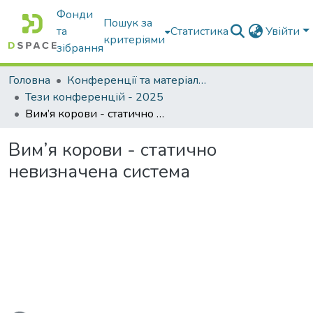
Фонди
Пошук за
та
Статистика
Увійти
критеріями
зібрання
Головна
Конференції та матеріали конференцій
Тези конференцій - 2025
Вим’я корови - статично невизначена система
Вим’я корови - статично
невизначена система
ься...