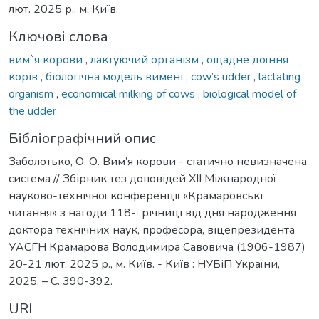
лют. 2025 р., м. Київ.
Ключові слова
вим`я корови
,
лактуючий організм
,
ощадне доїння
корів
,
біологічна модель вимені
,
cow’s udder
,
lactating
organism
,
economical milking of cows
,
biological model of
the udder
Бібліографічний опис
Заболотько, О. О. Вим’я корови - статично невизначена
система // Збірник тез доповідей ХІІ Міжнародної
науково-технічної конференції «Крамаровські
читання» з нагоди 118-ї річниці від дня народження
доктора технічних наук, професора, віцепрезидента
УАСГН Крамарова Володимира Савовича (1906-1987)
20-21 лют. 2025 р., м. Київ. - Київ : НУБіП України,
2025. – С. 390-392.
URI