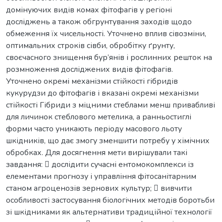
домінуючих видів комах фітофагів у регіоні
досліджень а також обгрунтування заходів щодо
обмеження їх чисельності. Уточнено вплив сівозміни,
оптимальних строків сівби, обробітку ґрунту,
своєчасного знищення бур’янів і рослинних решток на
розмноження досліджених видів фітофагів.
Уточнено окремі механізми стійкості гібридів
кукурудзи до фітофагів і вказані окремі механізми
стійкості Гібриди з міцними стеблами менш привабливі
для личинок стеблового метелика, а ранньостиглі
форми часто уникають періоду масового льоту
шкідників, що дає змогу зменшити потребу у хімічних
обробках. Для досягнення мети вирішували такі
завдання:  дослідити сучасні ентомокомплекси із
елементами прогнозу і управління фітосанітарним
станом агроценозів зернових культур;  вивчити
особливості застосування біологічних методів боротьби
зі шкідниками як альтернативи традиційної технології