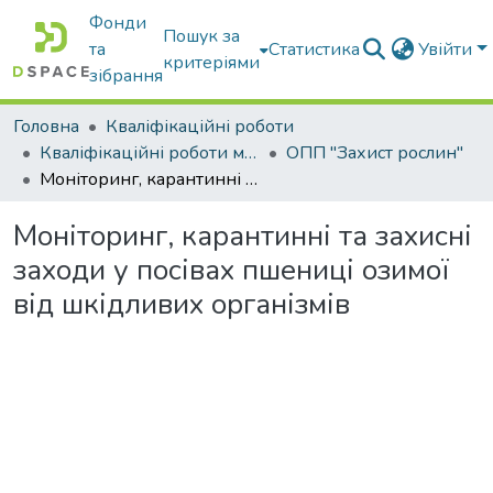
Фонди
Пошук за
та
Статистика
Увійти
критеріями
зібрання
Головна
Кваліфікаційні роботи
Кваліфікаційні роботи магістрів
ОПП "Захист рослин"
Моніторинг, карантинні та захисні заходи у посівах пшениці озимої від шкідливих організмів
Моніторинг, карантинні та захисні
заходи у посівах пшениці озимої
від шкідливих організмів