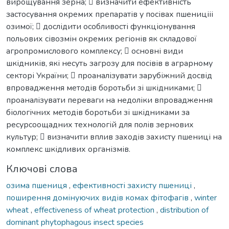
вирощування зерна;  визначити ефективність
застосування окремих препаратів у посівах пшеницііі
озимої;  дослідити особливості функціонування
польових сівозмін окремих регіонів як складової
агропромислового комплексу;  основні види
шкідників, які несуть загрозу для посівів в аграрному
секторі України;  проаналізувати зарубіжний досвід
впровадження методів боротьби зі шкідниками; 
проаналізувати переваги на недоліки впровадження
біологічних методів боротьби зі шкідниками за
ресурсоощадних технологій для полів зернових
культур;  визначити вплив заходів захисту пшениці на
комплекс шкідливих організмів.
Ключові слова
озима пшениця
,
ефективності захисту пшениці
,
поширення домінуючих видів комах фітофагів
,
winter
wheat
,
effectiveness of wheat protection
,
distribution of
dominant phytophagous insect species