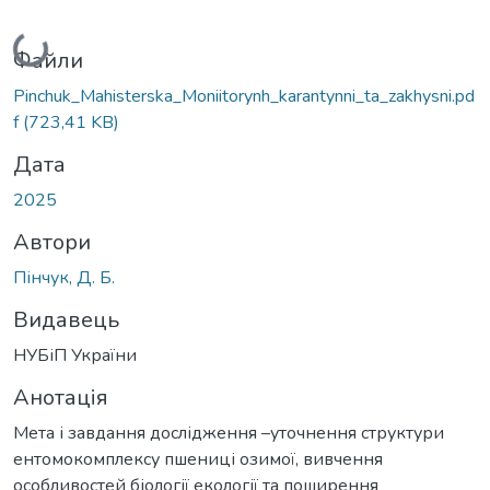
Вантажиться...
Файли
Pinchuk_Mahisterska_Moniitorynh_karantynni_ta_zakhysni.pd
f
(723,41 KB)
Дата
2025
Автори
Пінчук, Д. Б.
Видавець
НУБіП України
Анотація
Мета і завдання дослідження –уточнення структури
ентомокомплексу пшениці озимої, вивчення
особливостей біології екології та поширення