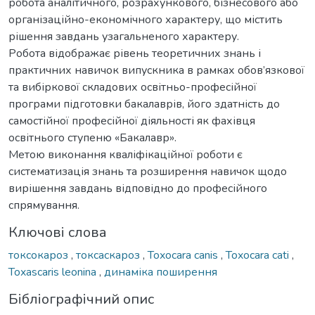
робота аналітичного, розрахункового, бізнесового або
організаційно-економічного характеру, що містить
рішення завдань узагальненого характеру.
Робота відображає рівень теоретичних знань і
практичних навичок випускника в рамках обов’язкової
та вибіркової складових освітньо-професійної
програми підготовки бакалаврів, його здатність до
самостійної професійної діяльності як фахівця
освітнього ступеню «Бакалавр».
Метою виконання кваліфікаційної роботи є
систематизація знань та розширення навичок щодо
вирішення завдань відповідно до професійного
спрямування.
Ключові слова
токсокароз
,
токсаскароз
,
Toxocara canis
,
Toxocara cati
,
Toxascaris leonina
,
динаміка поширення
Бібліографічний опис