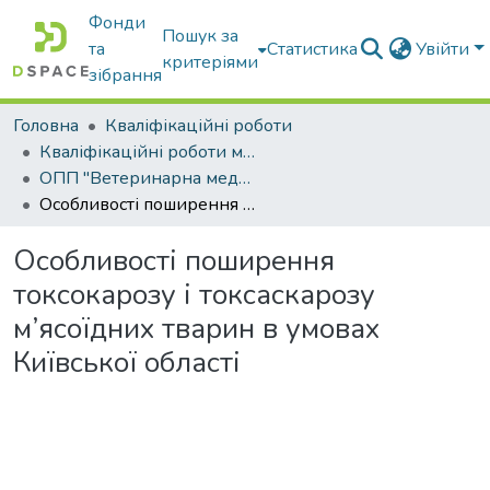
Фонди
Пошук за
та
Статистика
Увійти
критеріями
зібрання
Головна
Кваліфікаційні роботи
Кваліфікаційні роботи магістрів
ОПП "Ветеринарна медицина"
Особливості поширення токсокарозу і токсаскарозу м’ясоїдних тварин в умовах Київської області
Особливості поширення
токсокарозу і токсаскарозу
м’ясоїдних тварин в умовах
Київської області