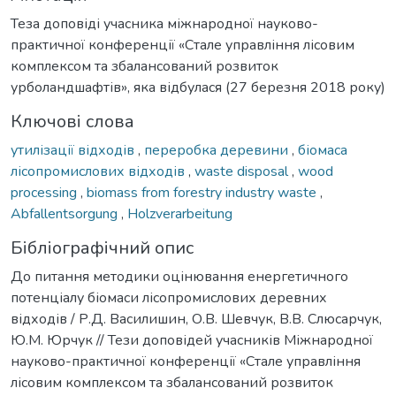
Теза доповіді учасника міжнародної науково-
практичної конференції «Стале управління лісовим
комплексом та збалансований розвиток
урболандшафтів», яка відбулася (27 березня 2018 року)
Ключові слова
утилізації відходів
,
переробка деревини
,
біомаса
лісопромислових відходів
,
waste disposal
,
wood
processing
,
biomass from forestry industry waste
,
Abfallentsorgung
,
Holzverarbeitung
Бібліографічний опис
До питання методики оцінювання енергетичного
потенціалу біомаси лісопромислових деревних
відходів / Р.Д. Василишин, О.В. Шевчук, В.В. Слюсарчук,
Ю.М. Юрчук // Тези доповідей учасників Міжнародної
науково-практичної конференції «Стале управління
лісовим комплексом та збалансований розвиток