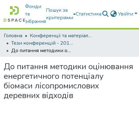
Фонди
Пошук за
та
Статистика
Увійти
критеріями
зібрання
Головна
Конференції та матеріали конференцій
Тези конференцій - 2015 - 2018
До питання методики оцінювання енергетичного потенціалу біомаси лісопромислових деревних відходів
До питання методики оцінювання
енергетичного потенціалу
біомаси лісопромислових
деревних відходів