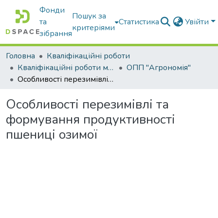
Фонди
Пошук за
та
Статистика
Увійти
критеріями
зібрання
Головна
Кваліфікаційні роботи
Кваліфікаційні роботи магістрів
ОПП "Агрономія"
Особливості перезимівлі та формування продуктивності пшениці озимої
Особливості перезимівлі та
формування продуктивності
пшениці озимої