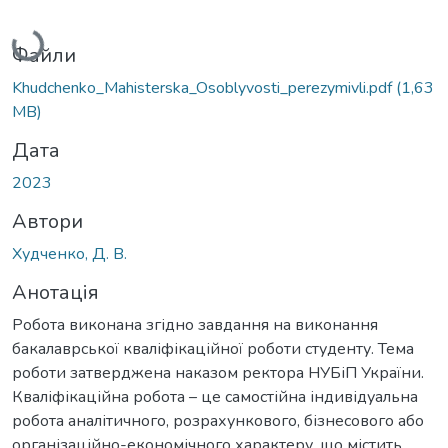
Вантажиться...
Файли
Khudchenko_Mahisterska_Osoblyvosti_perezymivli.pdf
(1,63
MB)
Дата
2023
Автори
Худченко, Д. В.
Анотація
Робота виконана згідно завдання на виконання
бакалаврської кваліфікаційної роботи студенту. Тема
роботи затверджена наказом ректора НУБіП України.
Кваліфікаційна робота – це самостійна індивідуальна
робота аналітичного, розрахункового, бізнесового або
організаційно-економічного характеру, що містить