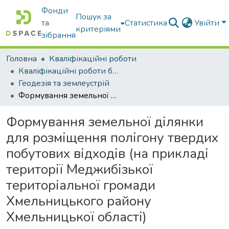
Фонди
Пошук за
та
Статистика
Увійти
критеріями
зібрання
Головна
Кваліфікаційні роботи
Кваліфікаційні роботи бакалаврів
Геодезія та землеустрій
Формування земельної ділянки для розміщення полігону твердих побутових відходів (на прикладі території Меджибізької територіальної громади Хмельницького району Хмельницької області)
Формування земельної ділянки
для розміщення полігону твердих
побутових відходів (на прикладі
території Меджибізької
територіальної громади
Хмельницького району
Хмельницької області)