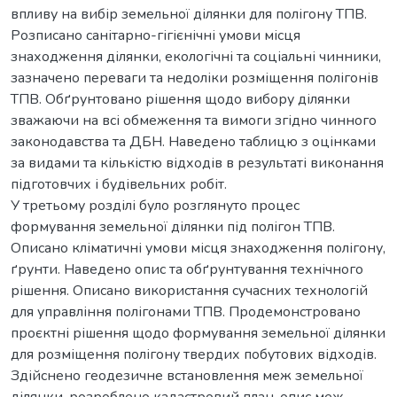
впливу на вибір земельної ділянки для полігону ТПВ.
Розписано санітарно-гігієнічні умови місця
знаходження ділянки, екологічні та соціальні чинники,
зазначено переваги та недоліки розміщення полігонів
ТПВ. Обґрунтовано рішення щодо вибору ділянки
зважаючи на всі обмеження та вимоги згідно чинного
законодавства та ДБН. Наведено таблицю з оцінками
за видами та кількістю відходів в результаті виконання
підготовчих і будівельних робіт.
У третьому розділі було розглянуто процес
формування земельної ділянки під полігон ТПВ.
Описано кліматичні умови місця знаходження полігону,
ґрунти. Наведено опис та обґрунтування технічного
рішення. Описано використання сучасних технологій
для управління полігонами ТПВ. Продемонстровано
проєктні рішення щодо формування земельної ділянки
для розміщення полігону твердих побутових відходів.
Здійснено геодезичне встановлення меж земельної
ділянки, розроблено кадастровий план, опис меж.