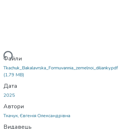
ься...
Файли
Tkachuk_Bakalavrska_Formuvannia_zemelnoi_dilianky.pdf
(1,79 MB)
Дата
2025
Автори
Ткачук, Євгенія Олександрівна
Видавець