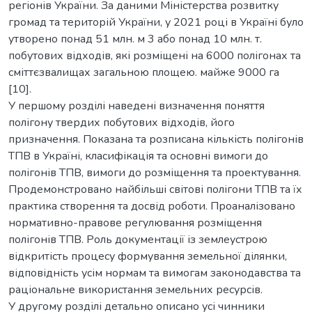
регіонів України. За даними Міністерства розвитку
громад та територій України, у 2021 році в Україні було
утворено понад 51 млн. м 3 або понад 10 млн. т.
побутових відходів, які розміщені на 6000 полігонах та
сміттєзвалищах загальною площею. майже 9000 га
[10].
У першому розділі наведені визначення поняття
полігону твердих побутових відходів, його
призначення. Показана та розписана кількість полігонів
ТПВ в Україні, класифікація та основні вимоги до
полігонів ТПВ, вимоги до розміщення та проектування.
Продемонстровано найбільші світові полігони ТПВ та їх
практика створення та досвід роботи. Проаналізовано
нормативно-правове регулювання розміщення
полігонів ТПВ. Роль документації із землеустрою
відкритість процесу формування земельної ділянки,
відповідність усім нормам та вимогам законодавства та
раціональне використання земельних ресурсів.
У другому розділі детально описано усі чинники