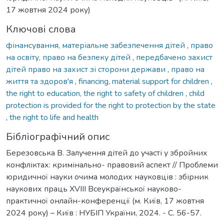
17 жовтня 2024 року)
Ключові слова
фінансування, матеріальне забезпечення дітей
,
право
на освіту, право на безпеку дітей
,
передбачено захист
дітей право на захист зі сторони держави
,
право на
життя та здоров'я
,
financing, material support for children
,
the right to education, the right to safety of children
,
child
protection is provided for the right to protection by the state
,
the right to life and health
Бібліографічний опис
Березовська В. Залучення дітей до участі у збройних
конфліктах: кримінально- правовий аспект // Проблеми
юридичної науки очима молодих науковців : збірник
наукових праць XVIII Всеукраїнської науково-
практичної онлайн-конференції (м. Київ, 17 жовтня
2024 року) – Київ : НУБІП України, 2024. - С. 56-57.