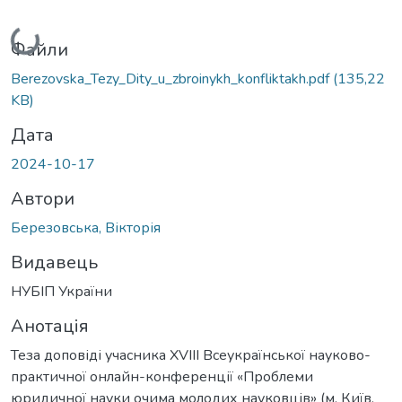
Вантажиться...
Файли
Berezovska_Tezy_Dity_u_zbroinykh_konfliktakh.pdf
(135,22
KB)
Дата
2024-10-17
Автори
Березовська, Вікторія
Видавець
НУБІП України
Анотація
Теза доповіді учасника XVIII Всеукраїнської науково-
практичної онлайн-конференції «Проблеми
юридичної науки очима молодих науковців» (м. Київ,