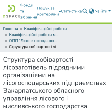
Фонди
Пошук за
та
Статистика
Увійти
критеріями
зібрання
Головна
Кваліфікаційні роботи
Кваліфікаційні роботи магістрів
ОПП "Лісове господарство"
Структура собівартості лісозаготівель підрядними організаціями на лісогосподарських підприємствах Закарпатського обласного управління лісового і мисливського господарства
Структура собівартості
лісозаготівель підрядними
організаціями на
лісогосподарських підприємствах
Закарпатського обласного
управління лісового і
мисливського господарства