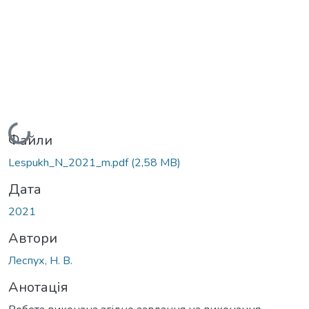
Вантажиться...
Файли
Lespukh_N_2021_m.pdf
(2,58 MB)
Дата
2021
Автори
Леспух, Н. В.
Анотація