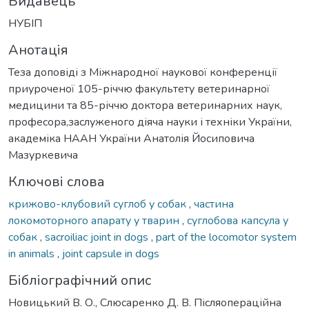
Видавець
НУБІП
Анотація
Теза доповіді з Міжнародної наукової конференції
приуроченої 105-річчю факультету ветеринарної
медицини та 85-річчю доктора ветеринарних наук,
професора,заслуженого діяча науки і техніки України,
академіка НААН України Анатолія Йосиповича
Мазуркевича
Ключові слова
крижово-клубовий суглоб у собак
,
частина
локомоторного апарату у тварин
,
суглобова капсула у
собак
,
sacroiliac joint in dogs
,
part of the locomotor system
in animals
,
joint capsule in dogs
Бібліографічний опис
Новицький В. О., Слюсаренко Д. В. Післяопераційна