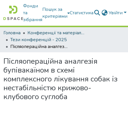
Фонди
Пошук за
та
Статистика
Увійти
критеріями
зібрання
Головна
Конференції та матеріали конференцій
Тези конференцій - 2025
Післяопераційна аналгезія бупівакаїном в схемі комплексного лікування собак із нестабільністю крижово-клубового суглоба
Післяопераційна аналгезія
бупівакаїном в схемі
комплексного лікування собак із
нестабільністю крижово-
клубового суглоба