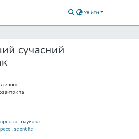
Увійти
ший сучасний
ак
ктичної
озвиток та
 простір
,
наукова
space
,
scientific