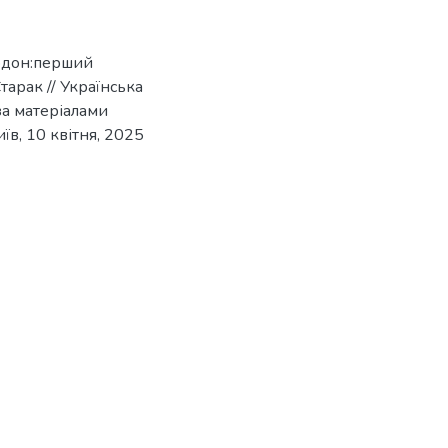
ордон:перший
арак // Українська
за матеріалами
в, 10 квітня, 2025