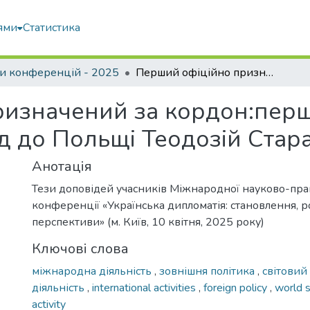
ями
Статистика
и конференцій - 2025
Перший офіційно призначений за кордон:перший сучасний український повпред до Польщі Теодозій Старак
ризначений за кордон:пер
д до Польщі Теодозій Стар
Анотація
Тези доповідей учасників Міжнародної науково-пра
конференції «Українська дипломатія: становлення, р
перспективи» (м. Київ, 10 квітня, 2025 року)
Ключові слова
міжнародна діяльність
,
зовнішня політика
,
світовий
діяльність
,
international activities
,
foreign policy
,
world 
activity