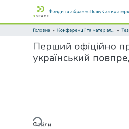
Фонди та зібрання
Пошук за критері
Головна
Конференції та матеріали конференцій
Тез
Перший офіційно п
український повпре
Вантажиться...
Файли