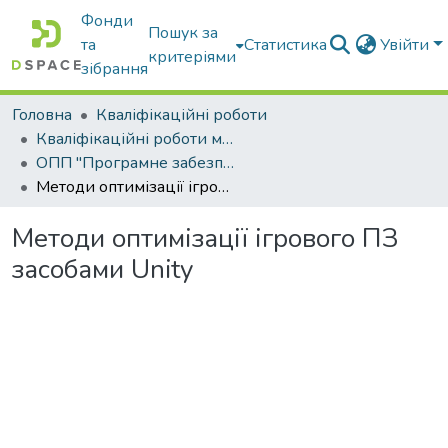
Фонди
Пошук за
та
Статистика
Увійти
критеріями
зібрання
Головна
Кваліфікаційні роботи
Кваліфікаційні роботи магістрів
ОПП "Програмне забезпечення інформаційних систем"
Методи оптимізації ігрового ПЗ засобами Unity
Методи оптимізації ігрового ПЗ
засобами Unity
ажиться...