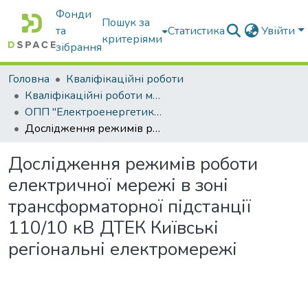
Фонди
Пошук за
та
Статистика
Увійти
критеріями
зібрання
Головна
Кваліфікаційні роботи
Кваліфікаційні роботи магістрів
ОПП "Електроенергетика, електротехніка та електромеханіка"
Дослідження режимів роботи електричної мережі в зоні трансформаторної підстанції 110/10 кВ ДТЕК Київські регіональні електромережі
Дослідження режимів роботи
електричної мережі в зоні
трансформаторної підстанції
110/10 кВ ДТЕК Київські
регіональні електромережі