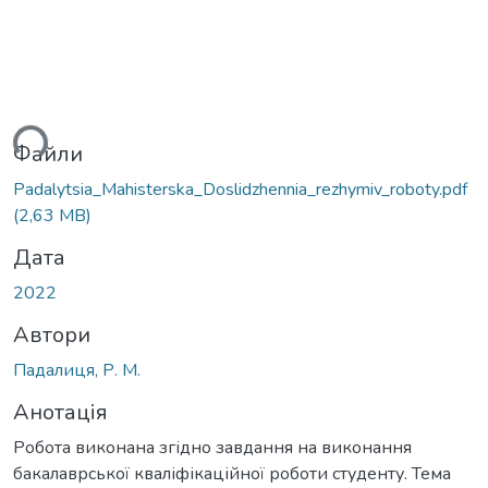
ься...
Файли
Padalytsia_Мahisterska_Doslidzhennia_rezhymiv_roboty.pdf
(2,63 MB)
Дата
2022
Автори
Падалиця, Р. М.
Анотація
Робота виконана згідно завдання на виконання
бакалаврської кваліфікаційної роботи студенту. Тема