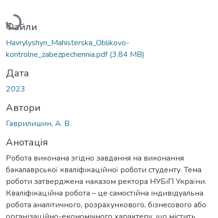
Вантажиться...
Файли
Havrylyshyn_Mahisterska_Oblikovo-
kontrolne_zabezpechennia.pdf
(3,84 MB)
Дата
2023
Автори
Гаврилишин, А. В.
Анотація
Робота виконана згідно завдання на виконання
бакалаврської кваліфікаційної роботи студенту. Тема
роботи затверджена наказом ректора НУБіП України.
Кваліфікаційна робота – це самостійна індивідуальна
робота аналітичного, розрахункового, бізнесового або
організаційно-економічного характеру, що містить