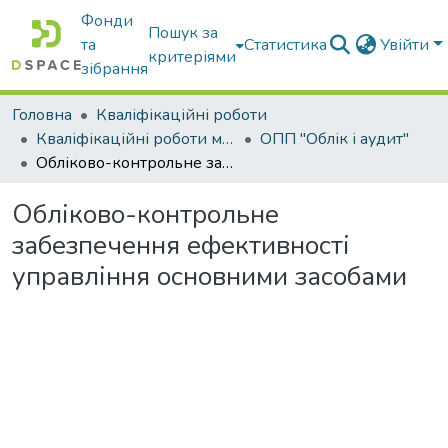
Фонди
Пошук за
та
Статистика
Увійти
критеріями
зібрання
Головна
Кваліфікаційні роботи
Кваліфікаційні роботи магістрів
ОПП "Облік і аудит"
Обліково-контрольне забезпечення ефективності управління основними засобами
Обліково-контрольне
забезпечення ефективності
управління основними засобами