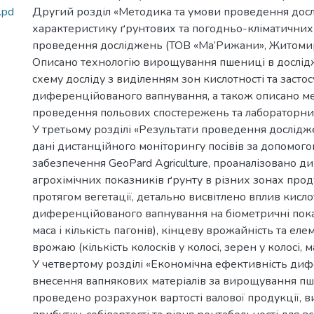
.pd
Другий розділ «Методика та умови проведення досл
характеристику ґрунтових та погодньо-кліматичних 
проведення досліджень (ТОВ «Ма’Рижани», Житомирс
Описано технологію вирощування пшениці в дослідж
схему досліду з виділенням зон кислотності та засто
диференційованого вапнування, а також описано м
проведення польових спостережень та лабораторних
У третьому розділі «Результати проведення дослід
дані дистанційного моніторингу посівів за допомог
забезпечення GeoPard Agriculture, проаналізовано д
агрохімічних показників ґрунту в різних зонах прод
протягом вегетації, детально висвітлено вплив кислот
диференційованого вапнування на біометричні пока
маса і кількість пагонів), кінцеву врожайність та ел
врожаю (кількість колосків у колосі, зерен у колосі, 
У четвертому розділі «Економічна ефективність ди
внесення вапнякових матеріалів за вирощування пш
проведено розрахунок вартості валової продукції, 