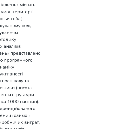
іджень» містить
умов території
ька обл.).
уваному полі,
суванням
етодику
 аналізів.
жень» представлено
ою програмного
инаміку
уктивності
ності поля та
зники (висота,
ементи структури
маса 1000 насінин).
ференційованого
ениці озимої»
виробничих витрат,