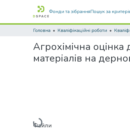
Фонди та зібрання
Пошук за критері
Головна
Кваліфікаційні роботи
Агрохімічна оцінка
матеріалів на дерно
Вантажиться...
Файли