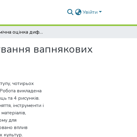
Увійти
Агрохімічна оцінка диференційованого застосування вапнякових матеріалів на дерново-підзолистих грунтах
ування вапнякових
ступу, чотирьох
 Робота викладена
ць та 4 рисунків.
яття, інструменти і
матеріалів,
ому для
овано вплив
х культур.