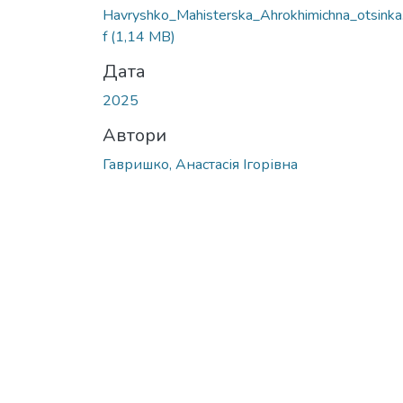
Havryshko_Mahisterska_Ahrokhimichna_otsinka
f
(1,14 MB)
Дата
2025
Автори
Гавришко, Анастасія Ігорівна