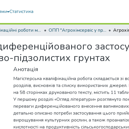
ями
Статистика
Кваліфікаційні роботи магістрів
ОПП "Агрохімсервіс у прецизійному агровиробництві"
 диференційованого застос
во-підзолистих грунтах
Анотація
Магістерська кваліфікаційна робота складається зі в
розділів, висновків та списку використаних джерел.
на 58 сторінках друкованого тексту, містить 11 табли
У першому розділі «Огляд літератури» розглянуто пон
переваги диференційованого внесення вапнякових 
детально описано потреби застосування цього прий
вирощування культурних рослин, а також проаналіз
кислотності на продуктивність сільськогосподарськи