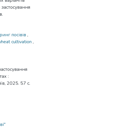
іх варіантів
 застосування
в.
ринг посівів
,
heat cultivation
,
застосування
ах :
в, 2025. 57 с.
ві"