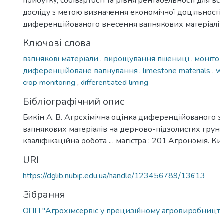
прибутку, собівартості та рівня рентабельності для вс
досліду з метою визначення економічної доцільності
диференційованого внесення вапнякових матеріалі
Ключові слова
вапнякові матеріали
,
вирощування пшениці
,
моніто
диференційоване вапнування
,
limestone materials
,
w
crop monitoring
,
differentiated liming
Бібліографічний опис
Бикін А. В. Агрохімічна оцінка диференційованого 
вапнякових матеріалів на дерново-підзолистих грунт
кваліфікаційна робота … магістра : 201 Агрономія. Киї
URI
https://dglib.nubip.edu.ua/handle/123456789/13613
Зібрання
ОПП "Агрохімсервіс у прецизійному агровиробницт