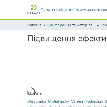
Фонди та зібрання
Пошук за критері
Головна
Конференції та матеріали конференцій
Тез
Підвищення ефектив
Вантажиться...
Файли
Derevianko_Shuliatynskyi_Veremii_Fedorchuk_