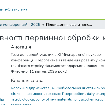
ями
Статистика
и конференцій - 2025
Підвищення ефективності первинної обробки молока на фермах
ності первинної обробки 
Анотація
Тези доповідей учасників XI Міжнародної науково-п
конференції «Перспективи і тенденції розвитку кон
технічного сервісу сільськогосподарських машин і зн
Житомир, 11 квітня, 2025 року)
Ключові слова
молочні підприємства
,
мікробіологічної чистоти си
хімічні властивості
,
технології переробки
,
dairy ente
microbiological purity of raw materials
,
physicochemical p
She