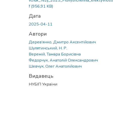
vchuk_Tezy_2025_Pidvyshchennia_efektyvnosti
f
(956,91 KB)
Дата
2025-04-11
Автори
Дерев’янко, Дмитро Аксентійович
Шулятинський, Н. Р.
Веремій, Тамара Борисівна
Федорчук, Анатолій Олександрович
Шевчук, Олег Анатолійович
Видавець
НУБІП України