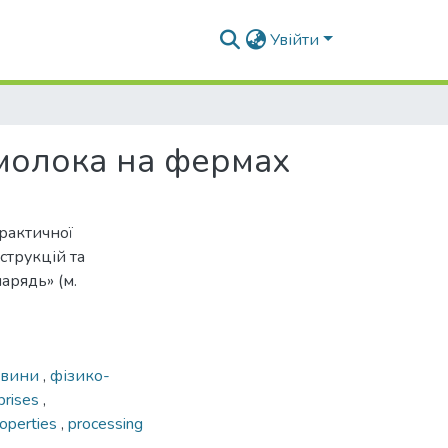
Увійти
молока на фермах
рактичної
струкцій та
арядь» (м.
ровини
,
фізико-
rprises
,
roperties
,
processing