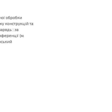
ної обробки
ку конструкцій та
арядь : за
ференції (м.
рський