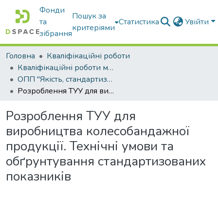
Фонди
Пошук за
та
Статистика
Увійти
критеріями
зібрання
Головна
Кваліфікаційні роботи
Кваліфікаційні роботи магістрів
ОПП "Якість, стандартизація та сертифікація"
Розроблення ТУУ для виробництва колесобандажної продукції. Технічні умови та обґрунтування стандартизованих показників
Розроблення ТУУ для
виробництва колесобандажної
продукції. Технічні умови та
обґрунтування стандартизованих
показників