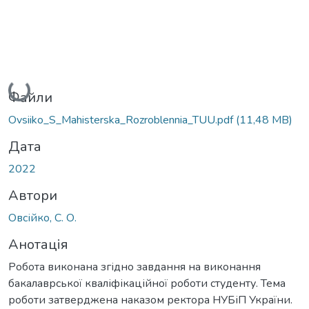
Вантажиться...
Файли
Ovsiiko_S_Мahisterska_Rozroblennia_TUU.pdf
(11,48 MB)
Дата
2022
Автори
Овсійко, С. О.
Анотація
Робота виконана згідно завдання на виконання
бакалаврської кваліфікаційної роботи студенту. Тема
роботи затверджена наказом ректора НУБіП України.