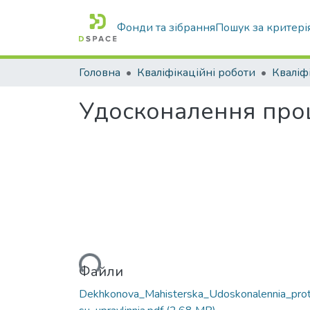
Фонди та зібрання
Пошук за критері
Головна
Кваліфікаційні роботи
Удосконалення проц
Вантажиться...
Файли
Dekhkonova_Mahisterska_Udoskonalennia_pro