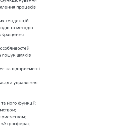
 функціонування
налення процесів
них тенденцій
одів та методів
покращення
 особливостей
а пошук шляхів
ес на підприємстві
асади управління
 та його функції;
мством;
дприємством;
 «Агросфера»;