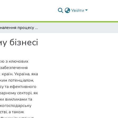
Увійти
Удосконалення процесу управління в аграрному бізнесі
у бізнесі
ією з ключових
 забезпечення
країн. Україна, яка
ким потенціалом,
есу та ефективного
арному секторі, як
ими викликами та
ькогосподарську
тві, а також