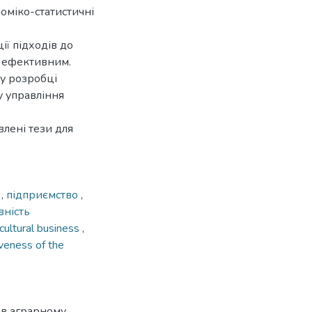
оміко-статистичні
ї підходів до
ш ефективним.
у розробці
 управління
влені тези для
с
,
підприємство
,
вність
icultural business
,
iveness of the
 в аграрному