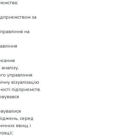
иємства;
ідприємством за
управління на
авління
исання
аналізу,
го управління
ічну візуалізацію
ності підприємств.
овувався
овувалися
ліджень, серед
мічних явищ і
зації;