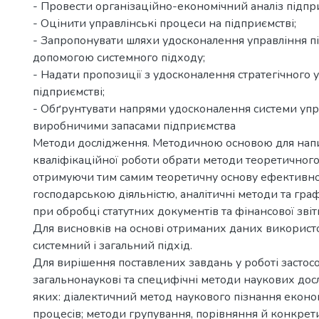
- Провести організаційно-економічний аналіз підпр
- Оцінити управлінські процеси на підприємстві;
- Запропонувати шляхи удосконалення управління п
допомогою системного підходу;
- Надати пропозиції з удосконалення стратегічного 
підприємстві;
- Обґрунтувати напрями удосконалення системи упр
виробничими запасами підприємства
Методи дослідження. Методичною основою для нап
кваліфікаційної роботи обрати методи теоретичного 
отримуючи тим самим теоретичну основу ефективно
господарською діяльністю, аналітичні методи та граф
при обробці статутних документів та фінансової звіт
Для висновків на основі отриманих даних використ
системний і загальний підхід.
Для вирішення поставлених завдань у роботі застос
загальнонаукові та специфічні методи наукових дос
яких: діалектичний метод наукового пізнання еконо
процесів; методи групування, порівняння й конкрети