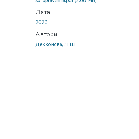
su_upravlinnia.pdf
(2,68 MB)
Дата
2023
Автори
Дехконова, Л. Ш.