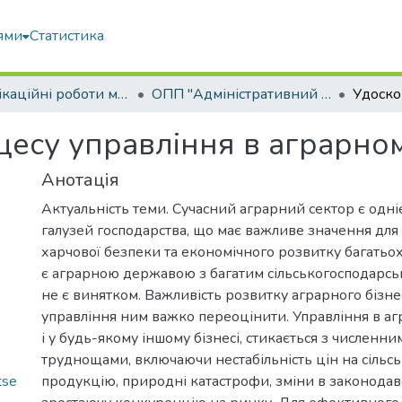
ями
Статистика
Кваліфікаційні роботи магістрів
ОПП "Адміністративний менеджмент"
есу управління в аграрном
Анотація
Актуальність теми. Сучасний аграрний сектор є одн
галузей господарства, що має важливе значення для
харчової безпеки та економічного розвитку багатьох 
є аграрною державою з багатим сільськогосподарсь
не є винятком. Важливість розвитку аграрного бізн
управління ним важко переоцінити. Управління в агр
і у будь-якому іншому бізнесі, стикається з численн
труднощами, включаючи нестабільність цін на сільс
tse
продукцію, природні катастрофи, зміни в законодавс