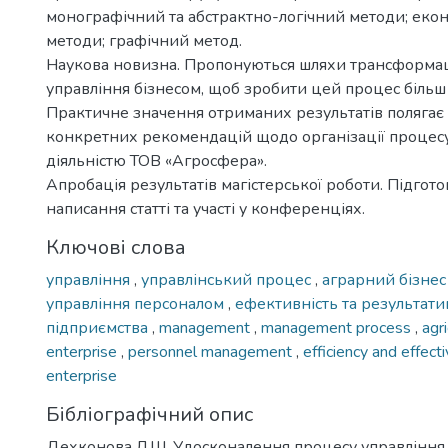
монографічний та абстрактно-логічний методи; екон
методи; графічний метод.
Наукова новизна. Пропонуються шляхи трансформаці
управління бізнесом, щоб зробити цей процес біль
Практичне значення отриманих результатів полягає 
конкретних рекомендацій щодо організації процесу
діяльністю ТОВ «Агросфера».
Апробація результатів магістерської роботи. Підгото
написання статті та участі у конференціях.
Ключові слова
управління
,
управлінський процес
,
аграрний бізне
управління персоналом
,
ефективність та результати
підприємства
,
management
,
management process
,
agr
enterprise
,
personnel management
,
efficiency and effect
enterprise
Бібліографічний опис
Дехконова Л.Ш. Удосконалення процесу управління