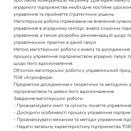
зростаючу конкуренцію на ринку. Для ефективного
аграрного підприємства необхідне постійне удоско
управління та прийняття стратегічних рішень.
Магістерська робота спрямована на вивчення сучас
управління в аграрному секторі, аналіз існуючих підх
управління, а також розробку рекомендацій щодо 
управлінських практик в даній галузі.
Метою магістерської роботи є аналіз та дослідження
процесу управління підприємством аграрної галузі т
щодо його вдосконалення.
Об’єктом магістерської роботи є управлінський проц
ТОВ «Агросфера».
Предметом дослідження є теоретичні та методичні з
підприємством та шляхи його вдосконалення.
Завдання магістерської роботи:
- Проаналізувати зміст та сутність поняття управління
- Дослідити особливості процесу управління підприє
- Проаналізувати механізм та методи управління пі
- Надати загальну характеристику підприємства ТОВ