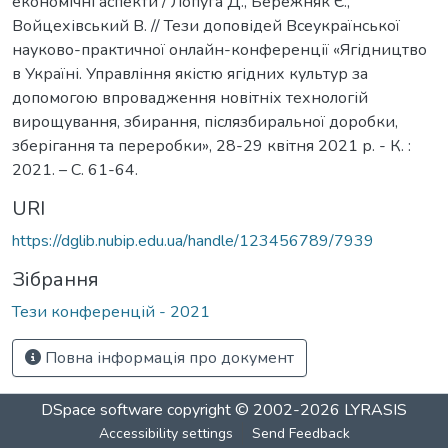
економічні аспекти / Лопуга Д., Бережняк Є.,
Войцехівський В. // Тези доповідей Всеукраїнської
науково-практичної онлайн-конференції «Ягідництво
в Україні. Управління якістю ягідних культур за
допомогою впровадження новітніх технологій
вирощування, збирання, післязбиральної доробки,
зберігання та переробки», 28-29 квітня 2021 р. - К. :
2021. – С. 61-64.
URI
https://dglib.nubip.edu.ua/handle/123456789/7939
Зібрання
Тези конференцій - 2021
Повна інформація про документ
DSpace software
copyright © 2002-2026
LYRASIS
Accessibility settings
Send Feedback