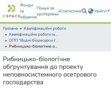
Фонди
Пошук за
та
Статистика
Увійти
критеріями
зібрання
Головна
Кваліфікаційні роботи
Кваліфікаційні роботи магістрів
ОПП "Водні біоресурси та аквакультура"
Рибницько-біологічне обґрунтування до проекту неповносистемного осетрового господарства
Рибницько-біологічне
обґрунтування до проекту
неповносистемного осетрового
господарства