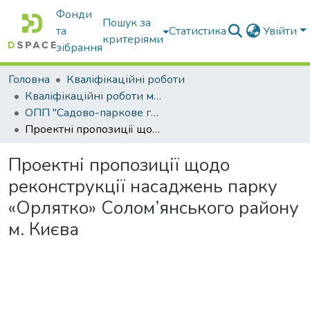
Фонди
Пошук за
та
Статистика
Увійти
критеріями
зібрання
Головна
Кваліфікаційні роботи
Кваліфікаційні роботи магістрів
ОПП "Садово-паркове господарство"
Проектні пропозиції щодо реконструкції насаджень парку «Орлятко» Солом’янського району м. Києва
Проектні пропозиції щодо
реконструкції насаджень парку
«Орлятко» Солом’янського району
м. Києва