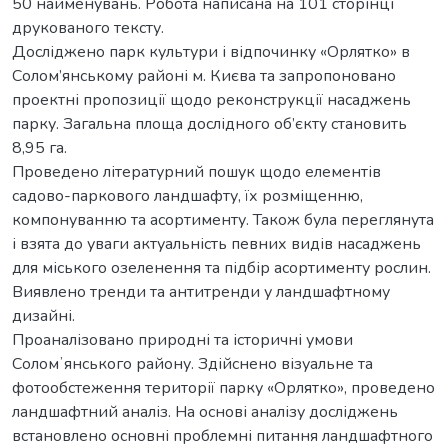
50 найменувань. Робота написана на 101 сторінці
друкованого тексту.
Досліджено парк культури і відпочинку «Орлятко» в
Солом’янському районі м. Києва та запропоновано
проектні пропозиції щодо реконструкції насаджень
парку. Загальна площа дослідного об’єкту становить
8,95 га.
Проведено літературний пошук щодо елементів
садово-паркового ландшафту, їх розміщенню,
компонуванню та асортименту. Також була переглянута
і взята до уваги актуальність певних видів насаджень
для міського озеленення та підбір асортименту рослин.
Виявлено тренди та антитренди у ландшафтному
дизайні.
Проаналізовано природні та історичні умови
Соломʼянського району. Здійснено візуальне та
фотообстеження території парку «Орлятко», проведено
ландшафтний аналіз. На основі аналізу досліджень
встановлено основні проблемні питання ландшафтного