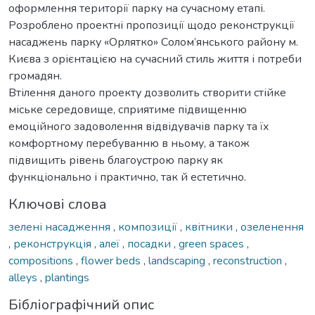
оформлення території парку на сучасному етапі.
Розроблено проектні пропозиції щодо реконструкції
насаджень парку «Орлятко» Солом’янського району м.
Києва з орієнтацією на сучасний стиль життя і потреби
громадян.
Втілення даного проекту дозволить створити стійке
міське середовище, сприятиме підвищенню
емоційного задоволення відвідувачів парку та їх
комфортному перебуванню в ньому, а також
підвищить рівень благоустрою парку як
функціонально і практично, так й естетично.
Ключові слова
зелені насадження
,
композиції
,
квітники
,
озеленення
,
реконструкція
,
алеї
,
посадки
,
green spaces
,
compositions
,
flower beds
,
landscaping
,
reconstruction
,
alleys
,
plantings
Бібліографічний опис