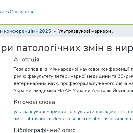
ями
Статистика
и конференцій - 2025
Ультразвукові маркери патологічних змін в нирках у котів
ри патологічних змін в нир
Анотація
Теза доповіді з Міжнародної наукової конференції 
річчю факультету ветеринарної медицини та 85-рі
ветеринарних наук, професора,заслуженого діяча на
України, академіка НААН України Анатолія Йосипо
Ключові слова
ультразвукові маркери
,
результати дослідження
,
оц
змін
,
ultrasonic markers
,
research results
,
assessment of
7
Бібліографічний опис