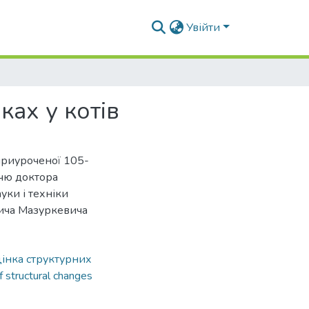
Увійти
ках у котів
приуроченої 105-
ччю доктора
уки і техніки
вича Мазуркевича
інка структурних
 structural changes