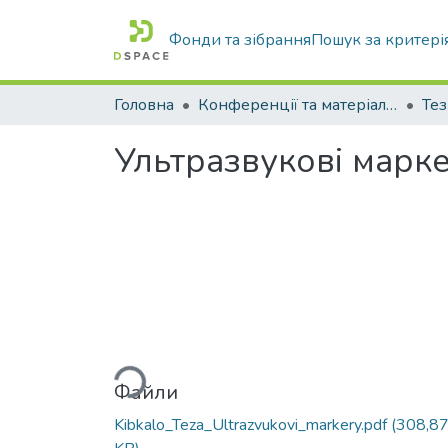
Фонди та зібрання
Пошук за критері
Головна
Конференції та матеріали конференцій
Тез
Ультразвукові марке
Вантажиться...
Файли
Kibkalo_Teza_Ultrazvukovi_markery.pdf
(308,8