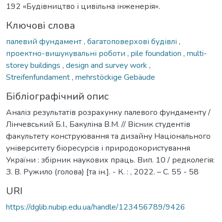
192 «Будівництво і цивільна інженерія».
Ключові слова
палевий фундамент
,
багатоповерхові будівлі
,
проектно-вишукувальні роботи
,
pile foundation
,
multi-
storey buildings
,
design and survey work
,
Streifenfundament
,
mehrstöckige Gebäude
Бібліографічний опис
Аналіз результатів розрахунку палевого фундаменту /
Лінчевський Б.І., Бакуліна В.М. // Вісник студентів
факультету конструювання та дизайну Національного
університету біоресурсів і природокористування
України : збірник наукових праць. Вип. 10 / редколегія:
З. В. Ружило (голова) [та ін.]. - К. : , 2022. – С. 55 - 58
URI
https://dglib.nubip.edu.ua/handle/123456789/9426