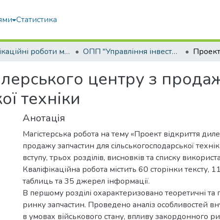
ями
Статистика
Кваліфікаційні роботи магістрів
ОПП "Управління інвестиційною діяльністю та міжнародними проектами"
илерського центру з прода
ої техніки
Анотація
Магістерська робота на тему «Проект відкриття дил
продажу запчастин для сільськогосподарської техніки
вступу, трьох розділів, висновків та списку викорис
Кваліфікаційна робота містить 60 сторінки тексту, 11
таблиць та 35 джерел інформації.
В першому розділі охарактеризовано теоретичні та 
ринку запчастин. Проведено аналіз особливостей в
в умовах військового стану, впливу закордонного ри