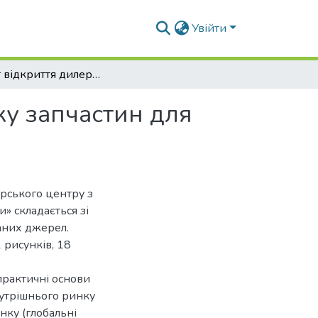
Увійти
Проект відкриття дилерського центру з продажу запчастин для сільськогосподарської техніки
жу запчастин для
ерського центру з
» складається зі
таних джерел.
 рисунків, 18
практичні основи
нутрішнього ринку
нку (глобальні