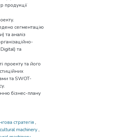
р продукції
оекту.
ведено сегментацію
) та аналіз
рганізаційно-
igital) та
і проекту та його
естиційних
ками та SWOT-
су.
анню бізнес-плану
гова стратегія
,
icultural machinery
,