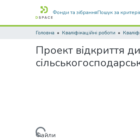
Фонди та зібрання
Пошук за критері
Головна
Кваліфікаційні роботи
Проект відкриття д
сільськогосподарськ
Вантажиться...
Файли