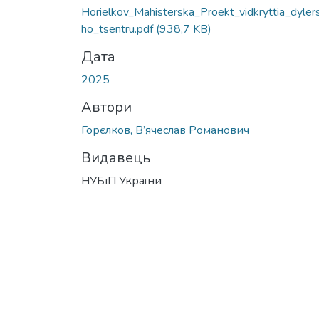
Horielkov_Mahisterska_Proekt_vidkryttia_dyler
ho_tsentru.pdf
(938,7 KB)
Дата
2025
Автори
Горєлков, В’ячеслав Романович
Видавець
НУБіП України