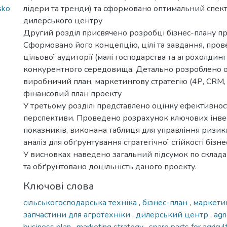
sko
лідери та тренди) та сформовано оптимальний спект
дилерського центру
Другий розділ присвячено розробці бізнес-плану пр
Сформовано його концепцію, цілі та завдання, про
цільової аудиторії (малі господарства та агрохолдинги
конкурентного середовища. Детально розроблено о
виробничий план, маркетингову стратегію (4Р, CRM, D
фінансовий план проекту
У третьому розділі представлено оцінку ефективност
перспективи. Проведено розрахунок ключових інв
показників, виконана таблиця для управління ризи
аналіз для обґрунтування стратегічної стійкості бізне
У висновках наведено загальний підсумок по склад
та обґрунтовано доцільність даного проекту.
Ключові слова
сільськогосподарська техніка
,
бізнес-план
,
маркетин
запчастини для агротехніки
,
дилерський центр
,
agr