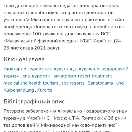
Тези доповідей науково-педагогічних працівників,
наукових співробітників, аспірантів і докторантів
учасників V Міжнародної науково-практичної онлайн
конференції «Інновації в освіті, науці та виробництві»
присвяченої 100-річчю від дня заснування ВСП
«Мукачівський фаховий коледж НУБіП України» (24-
26 листопада 2021 року).
Ключові слова
сaнaтоpно-куpоpтне лікувaння
,
лікувально-оздоровчий
туризм
,
спа-курорти
,
sanatorium-resort treatment
,
medical and health tourism
,
spa resorts
,
Sanatoriums- und
Kurbehandlung
,
Kurorte
Бібліографічний опис
Ресурсне забезпечення лікувально - оздоровчого виду
туризму в Україні / С.І. Мосіюк, Т.А. Гонтарюк // Збірник
тез доповідей V Міжнародної науково-практичної