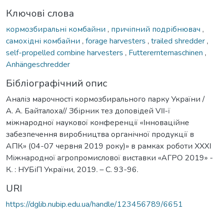
Ключові слова
кормозбиральні комбайни
,
причіпний подрібнювач
,
самохідні комбайни
,
forage harvesters
,
trailed shredder
,
self-propelled combine harvesters
,
Futtererntemaschinen
,
Anhängeschredder
Бібліографічний опис
Аналіз марочності кормозбирального парку України /
А. А. Байталоха// Збірник тез доповідей VІІ-ї
міжнародної наукової конференції «Інноваційне
забезпечення виробництва органічної продукції в
АПК» (04-07 червня 2019 року)» в рамках роботи XXXI
Міжнародної агропромислової виставки «АГРО 2019» -
К. : НУБіП України, 2019. – С. 93-96.
URI
https://dglib.nubip.edu.ua/handle/123456789/6651