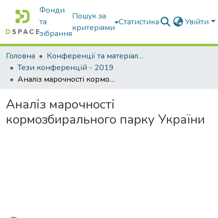
Фонди
Пошук за
та
Статистика
Увійти
критеріями
зібрання
Головна
Конференції та матеріали конференцій
Тези конференцій - 2019
Аналіз марочності кормозбирального парку України
Аналіз марочності
кормозбирального парку України
антажиться...