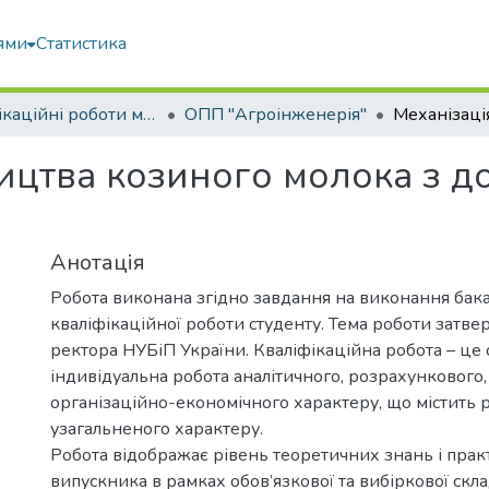
ями
Статистика
Кваліфікаційні роботи магістрів
ОПП "Агроінженерія"
ицтва козиного молока з д
Анотація
Робота виконана згідно завдання на виконання бак
кваліфікаційної роботи студенту. Тема роботи затв
ректора НУБіП України. Кваліфікаційна робота – це 
індивідуальна робота аналітичного, розрахункового,
організаційно-економічного характеру, що містить 
узагальненого характеру.
Робота відображає рівень теоретичних знань і пра
випускника в рамках обов’язкової та вибіркової скл