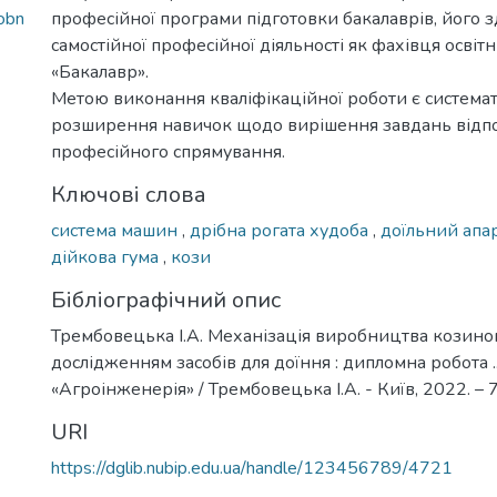
obn
професійної програми підготовки бакалаврів, його з
самостійної професійної діяльності як фахівця освіт
«Бакалавр».
Метою виконання кваліфікаційної роботи є системат
розширення навичок щодо вирішення завдань відп
професійного спрямування.
Ключові слова
система машин
,
дрібна рогата худоба
,
доїльний апа
дійкова гума
,
кози
Бібліографічний опис
Трембовецька І.А. Механізація виробництва козино
дослідженням засобів для доїння : дипломна робота ...
«Агроінженерія» / Трембовецька І.А. - Київ, 2022. – 7
URI
https://dglib.nubip.edu.ua/handle/123456789/4721