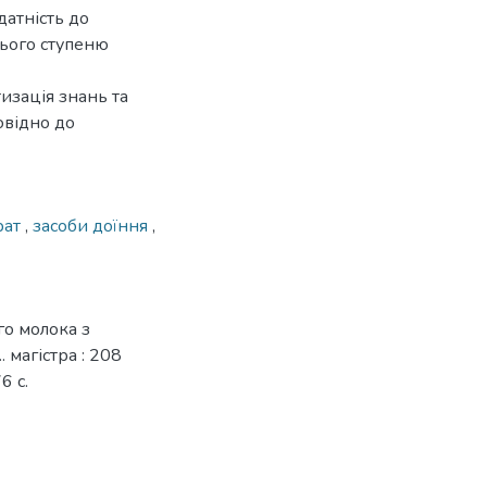
датність до
нього ступеню
изація знань та
овідно до
рат
,
засоби доїння
,
го молока з
 магістра : 208
6 с.