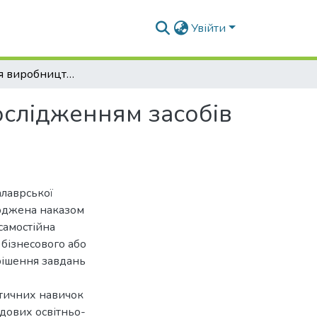
Увійти
Механізація виробництва козиного молока з дослідженням засобів для доїння
ослідженням засобів
алаврської
ерджена наказом
самостійна
 бізнесового або
рішення завдань
ктичних навичок
адових освітньо-