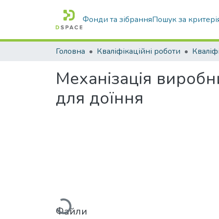
Фонди та зібрання
Пошук за критері
Головна
Кваліфікаційні роботи
Механізація виробн
для доїння
Вантажиться...
Файли