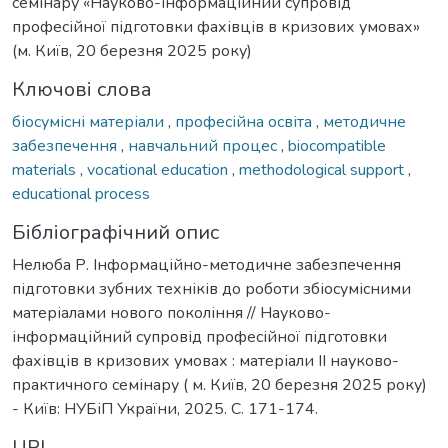
семінару «Науково-інформаційний супровід
професійної підготовки фахівців в кризових умовах»
(м. Київ, 20 березня 2025 року)
Ключові слова
біосумісні матеріали
,
професійна освіта
,
методичне
забезпечення
,
навчальний процес
,
biocompatible
materials
,
vocational education
,
methodological support
,
educational process
Бібліографічний опис
Нелюба Р. Інформаційно-методичне забезпечення
підготовки зубних техніків до роботи збіосумісними
матеріалами нового покоління // Науково-
інформаційний супровід професійної підготовки
фахівців в кризових умовах : матеріали ІІ науково-
практичного семінару ( м. Київ, 20 березня 2025 року)
- Київ: НУБіП України, 2025. C. 171-174.
URI