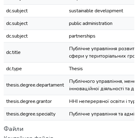
dc.subject
sustainable development
dc.subject
public administration
dc.subject
partnerships
Публічне управління розвитк
dc.title
сфери у територіальних гро
dc.type
Thesis
Публічного управління, мен
thesis.degree.departament
інноваційної діяльності та д
thesis.degree.grantor
ННІ неперервної освіти і тур
thesis.degree.specialty
Публічне управління та адмін
Файли