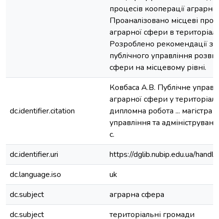
процесів кооперації аграрної
Проаналізовано місцеві про
аграрної сфери в територіал
Розроблено рекомендації з 
публічного управління розви
сфери на місцевому рівні.
Ковбаса А.В. Публічне управ
аграрної сфери у територіал
dc.identifier.citation
дипломна робота ... магістра 
управління та адміністрування
с.
dc.identifier.uri
https://dglib.nubip.edu.ua/ha
dc.language.iso
uk
dc.subject
аграрна сфера
dc.subject
територіальні громади