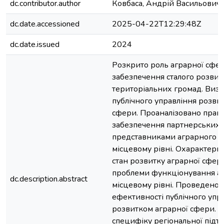
dc.contributor.author
Ковбаса, Андрій Васильович
dc.date.accessioned
2025-04-22T12:29:48Z
dc.date.issued
2024
Розкрито роль аграрної сфер
забезпечення сталого розвит
територіальних громад. Визн
публічного управління розви
сфери. Проаналізовано прав
забезпечення партнерських 
представниками аграрного бі
місцевому рівні. Охарактери
стан розвитку аграрної сфер
проблеми функціонування аг
dc.description.abstract
місцевому рівні. Проведено 
ефективності публічного упр
розвитком аграрної сфери. 
специфіку регіональної підт