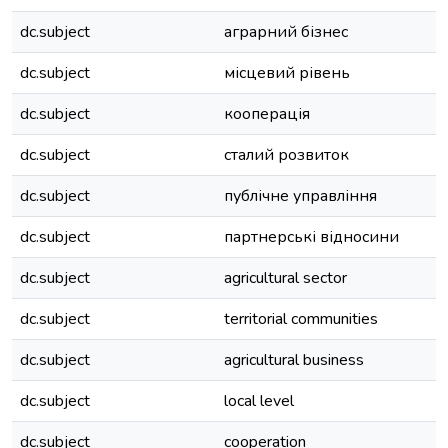
dc.subject
аграрний бізнес
dc.subject
місцевий рівень
dc.subject
кооперація
dc.subject
сталий розвиток
dc.subject
публічне управління
dc.subject
партнерські відносини
dc.subject
agricultural sector
dc.subject
territorial communities
dc.subject
agricultural business
dc.subject
local level
dc.subject
cooperation