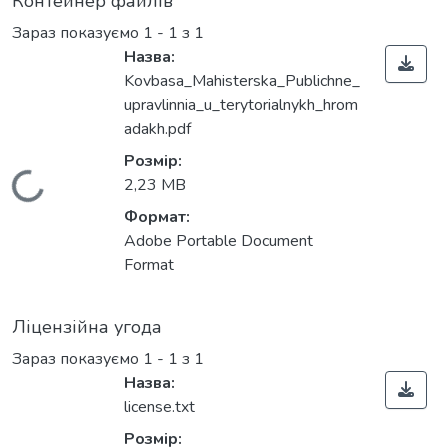
Контейнер файлів
Зараз показуємо
1 - 1 з 1
Назва:
Kovbasa_Mahisterska_Publichne_
upravlinnia_u_terytorialnykh_hrom
adakh.pdf
Розмір:
Вантажиться...
2,23 MB
Формат:
Adobe Portable Document
Format
Ліцензійна угода
Зараз показуємо
1 - 1 з 1
Назва:
license.txt
Розмір: