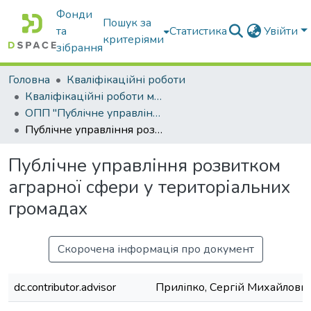
Фонди
Пошук за
та
Статистика
Увійти
критеріями
зібрання
Головна
Кваліфікаційні роботи
Кваліфікаційні роботи магістрів
ОПП "Публічне управління та адміністрування"
Публічне управління розвитком аграрної сфери у територіальних громадах
Публічне управління розвитком
аграрної сфери у територіальних
громадах
Скорочена інформація про документ
dc.contributor.advisor
Приліпко, Сергій Михайлови