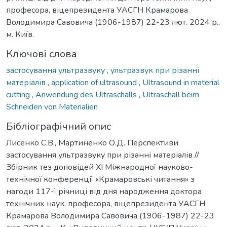
професора, віцепрезидента УАСГН Крамарова
Володимира Савовича (1906-1987) 22-23 лют. 2024 р.,
м. Київ.
Ключові слова
застосування ультразвуку
,
ультразвук при різанні
матеріалів
,
application of ultrasound
,
Ultrasound in material
cutting
,
Anwendung des Ultraschalls
,
Ultraschall beim
Schneiden von Materialien
Бібліографічний опис
Лисенко С.В., Мартиненко О.Д. Перспективи
застосування ультразвуку при різанні матеріалів //
Збірник тез доповідей ХI Міжнародної науково-
технічної конференції «Крамаровські читання» з
нагоди 117-ї річниці від дня народження доктора
технічних наук, професора, віцепрезидента УАСГН
Крамарова Володимира Савовича (1906-1987) 22-23