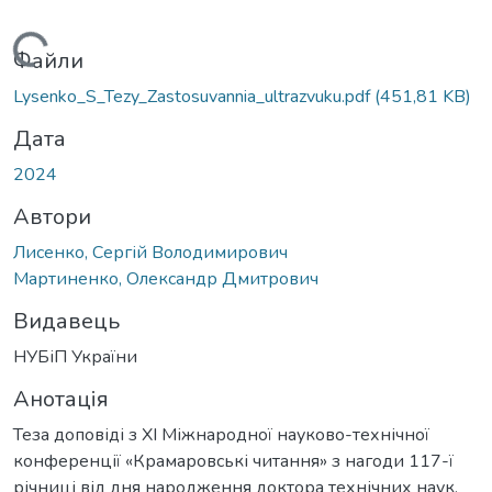
Вантажиться...
Файли
Lysenko_S_Tezy_Zastosuvannia_ultrazvuku.pdf
(451,81 KB)
Дата
2024
Автори
Лисенко, Сергій Володимирович
Мартиненко, Олександр Дмитрович
Видавець
НУБіП України
Анотація
Теза доповіді з ХІ Міжнародної науково-технічної
конференції «Крамаровські читання» з нагоди 117-ї
річниці від дня народження доктора технічних наук,