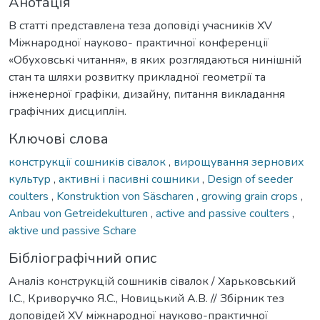
Анотація
В статті представлена теза доповіді учасників XV
Міжнародної науково- практичної конференції
«Обуховські читання», в яких розглядаються нинішній
стан та шляхи розвитку прикладної геометрії та
інженерної графіки, дизайну, питання викладання
графічних дисциплін.
Ключові слова
конструкції сошників сівалок
,
вирощування зернових
культур
,
активні і пасивні сошники
,
Design of seeder
coulters
,
Konstruktion von Säscharen
,
growing grain crops
,
Anbau von Getreidekulturen
,
active and passive coulters
,
aktive und passive Schare
Бібліографічний опис
Аналіз конструкцій сошників сівалок / Харьковський
І.С., Криворучко Я.С., Новицький А.В. // Збірник тез
доповідей XV міжнародної науково-практичної