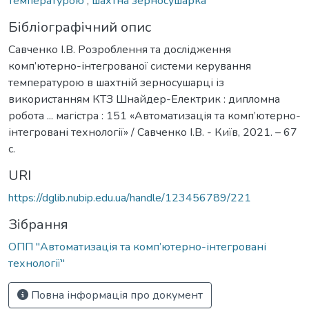
температурою
,
шахтна зерносушарка
Бібліографічний опис
Савченко І.В. Розроблення та дослідження
комп’ютерно-інтегрованої системи керування
температурою в шахтній зерносушарці із
використанням КТЗ Шнайдер-Електрик : дипломна
робота ... магістра : 151 «Автоматизація та комп’ютерно-
інтегровані технології» / Савченко І.В. - Київ, 2021. – 67
с.
URI
https://dglib.nubip.edu.ua/handle/123456789/221
Зібрання
ОПП "Автоматизація та комп’ютерно-інтегровані
технології"
Повна інформація про документ