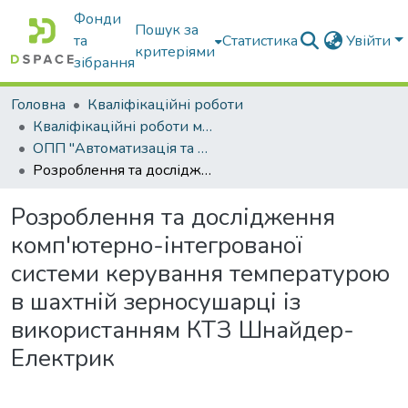
Фонди
Пошук за
та
Статистика
Увійти
критеріями
зібрання
Головна
Кваліфікаційні роботи
Кваліфікаційні роботи магістрів
ОПП "Автоматизація та комп’ютерно-інтегровані технології"
Розроблення та дослідження комп'ютерно-інтегрованої системи керування температурою в шахтній зерносушарці із використанням КТЗ Шнайдер-Електрик
Розроблення та дослідження
комп'ютерно-інтегрованої
системи керування температурою
в шахтній зерносушарці із
використанням КТЗ Шнайдер-
Електрик