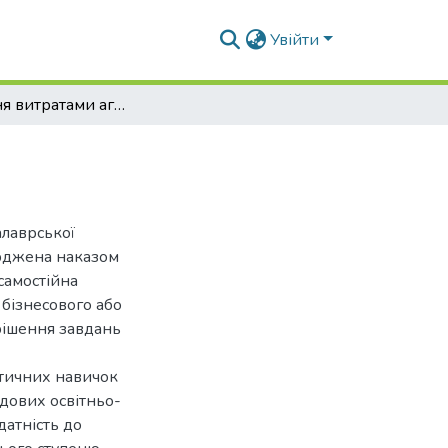
Увійти
Управління витратами аграрних підприємств
алаврської
ерджена наказом
самостійна
 бізнесового або
рішення завдань
ктичних навичок
адових освітньо-
датність до