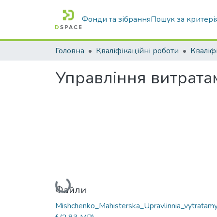
Фонди та зібрання
Пошук за критері
Головна
Кваліфікаційні роботи
Управління витрата
Вантажиться...
Файли
Mishchenko_Mahisterska_Upravlinnia_vytratamy