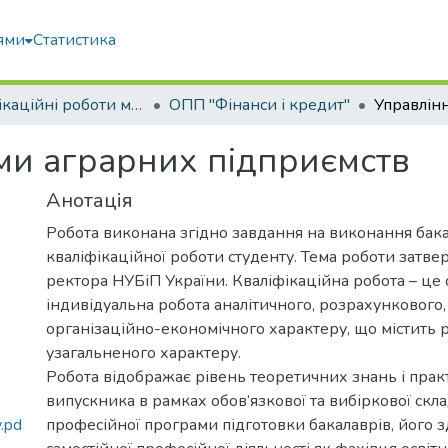
ями
Статистика
Кваліфікаційні роботи магістрів
ОПП "Фінанси і кредит"
ми аграрних підприємств
Анотація
Робота виконана згідно завдання на виконання бак
кваліфікаційної роботи студенту. Тема роботи затв
ректора НУБіП України. Кваліфікаційна робота – це 
індивідуальна робота аналітичного, розрахункового,
організаційно-економічного характеру, що містить 
узагальненого характеру.
Робота відображає рівень теоретичних знань і пра
випускника в рамках обов’язкової та вибіркової скл
.pd
професійної програми підготовки бакалаврів, його з