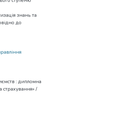
нього ступеню
изація знань та
овідно до
правління
иємств : дипломна
та страхування» /