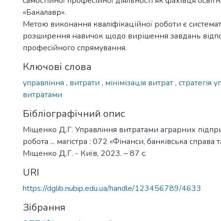
самостійної професійної діяльності як фахівця освіт
«Бакалавр».
Метою виконання кваліфікаційної роботи є системат
розширення навичок щодо вирішення завдань відп
професійного спрямування.
Ключові слова
управління
,
витрати
,
мінімізація витрат
,
стратегія у
витратами
Бібліографічний опис
Міщенко Д.Г. Управління витратами аграрних підпр
робота ... магістра : 072 «Фінанси, банківська справа 
Міщенко Д.Г. - Київ, 2023. – 87 с.
URI
https://dglib.nubip.edu.ua/handle/123456789/4633
Зібрання