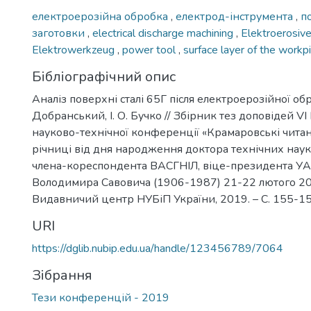
електроерозійна обробка
,
електрод-інструмента
,
п
заготовки
,
electrical discharge machining
,
Elektroerosiv
Elektrowerkzeug
,
power tool
,
surface layer of the workp
Бібліографічний опис
Аналіз поверхні сталі 65Г після електроерозійної обро
Добранський, І. О. Бучко // Збірник тез доповідей V
науково-технічної конференції «Крамаровські читан
річниці від дня народження доктора технічних наук
члена-кореспондента ВАСГНІЛ, віце-президента У
Володимира Савовича (1906-1987) 21-22 лютого 2019 р
Видавничий центр НУБіП України, 2019. – C. 155-1
URI
https://dglib.nubip.edu.ua/handle/123456789/7064
Зібрання
Тези конференцій - 2019