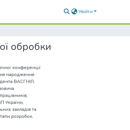
Увійти
ної обробки
нічної конференції
 дня народження
ндента ВАСГНІЛ,
овича.
працівників,
іП України,
ьних закладів та
етапи розробок.