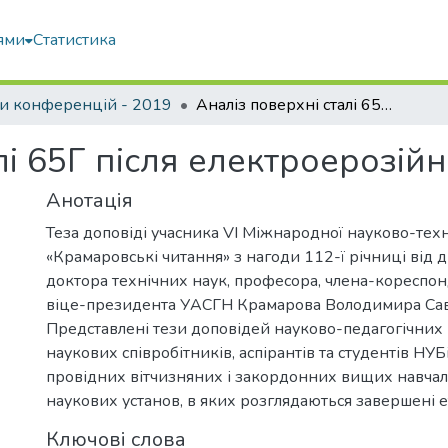
ями
Статистика
и конференцій - 2019
Аналіз поверхні сталі 65Г після електроерозійної обробки
лі 65Г після електроерозій
Анотація
Теза доповіді учасника VI Міжнародної науково-тех
«Крамаровські читання» з нагоди 112-ї річниці від
доктора технічних наук, професора, члена-кореспо
віце-президента УАСГН Крамарова Володимира Сав
Представлені тези доповідей науково-педагогічних 
наукових співробітників, аспірантів та студентів НУБ
провідних вітчизняних і закордонних вищих навчал
наукових установ, в яких розглядаються завершені 
Ключові слова